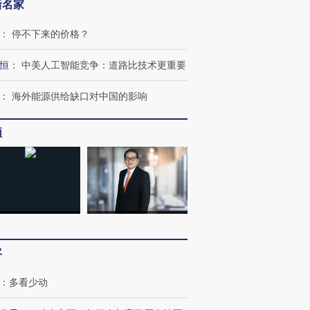
新名家
：
停不下来的价格？
恒
：
中美人工智能竞争：道路比技术更重要
：
海外能源供给缺口对中国的影响
跨国走私7万
视线｜被称为“蟑螂”的印
视线｜“入侵”还是“人道危
频
检体内含3种
度Z世代 用街头抗争将教
机”？难民潮撕裂西班牙
秘鲁纳斯
育部长拱下台
飞地休达
13人遇难
进第四届链博
【商旅对话】华住集团
技“链”接产
【特别呈现】寻找100种
CFO：不靠规模取胜，华
【特别呈
客
有意思的生活方式·第三对
住三大增长引擎是什么？
有意思的
：
多看少动