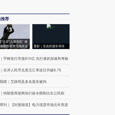
辑推荐
侵”还是“人道危机” 难
撕裂西班牙飞地休达
显影｜瓜农的漫长等待
｜
宇树发行市值610亿 先行者的加速和考验
｜
在岸人民币兑美元汇率连日升破6.75
我闻
｜
艾路明及多名股东被拘
｜
特朗普再签两份行政令限制出生公民权
周刊
｜
【封面报道】电力现货市场元年突进