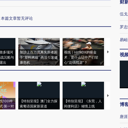
财
伍戈
本篇文章暂无评论
罗志
易峘
致多瑙河
加沙上百万流离失所者困
视线｜HYROX的吸金
马航飞行员
视
二战沉船与
于“塑料烤箱” 高温引发健
术：是什么让中产们甘
粒摇头丸 尿
露出
康危机
心“花钱找虐”？
毒品
【推广】走
找100种
【特别呈现】澳门全力探
【特别呈现】《东莞，人
会，让数智科
博
式·第一对
索葡语国家新渠道
间便利店》倾情上线
业
唐涯