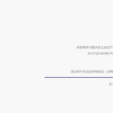
财新网所刊载内容之知识产
京ICP证090880号
违法和不良信息举报电话（涉网络暴力有
关