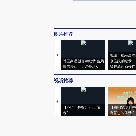
图片推荐
视线｜极端高温
韩国高温创百年纪录 当局
水位跌破纪录 
警告停止一切户外活动
猛犸象化石接连
视听推荐
【不唯一答案】不止“养
【特别呈现】寻
老”
有意思的生活方