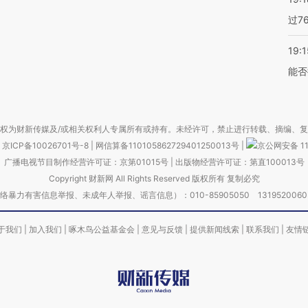
过7
19:1
能否
权为财新传媒及/或相关权利人专属所有或持有。未经许可，禁止进行转载、摘编、
京ICP备10026701号-8
|
网信算备110105862729401250013号
|
京公网安备 11
广播电视节目制作经营许可证：京第01015号
|
出版物经营许可证：第直100013号
Copyright 财新网 All Rights Reserved 版权所有 复制必究
害信息举报、未成年人举报、谣言信息）：010-85905050 13195200605 举报邮
于我们
|
加入我们
|
啄木鸟公益基金会
|
意见与反馈
|
提供新闻线索
|
联系我们
|
友情