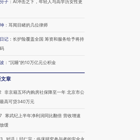
分子
：
AI冲击之下，年轻人与高学历女性更
坤
：
耳闻目睹的几位律师
日记
：
长护险覆盖全国 筹资和服务给予将持
码
波
：
“沉睡”的10万亿元公积金
新文章
2
非京籍五环内购房社保降至一年 北京市公
最高可贷340万元
7
寒武纪上半年净利润同比翻倍 营收增速
放缓
53
对话｜邱仁宗：临床研究参与者的安全永