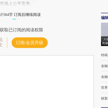
市场上公平竞争。
计504字 订阅后继续阅读
编
获取已订阅的阅读权限
“入
员
订阅/会员升级
民潮
文
特稿
金融
金融
世界
财新