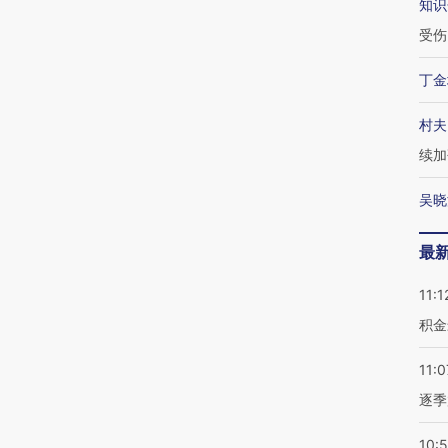
知识
受伤
丁金
村夫
续加
吴晓
最
11:1
积金
11:0
逐季
10: