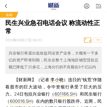
金融
民生兴业急召电话会议 称流动性正
常
2013年06月27日 08:03
T中
兴业银行将退出低收益同业资产业务，大概有一千多
亿的资产即将到期；民生在整个上海地区钢贸贷款总
额已降低了30多亿，上海分行的不良额在8个亿以内
【财新网】（记者
李小晓
）
连日的“钱荒”伴随
着股市的巨大波动，令中资银行承受了巨大的压
力。24日包括兴业银行（
601166.SH
）和民生银行
（
600016.SH
）在内的数只银行股跌停。近两，民