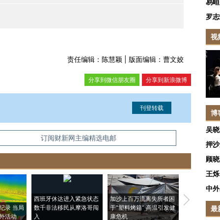
易峘
罗志
视
责任编辑：陈慧颖 | 版面编辑：曹文姣
分享到微信朋友圈
分享到新浪微博
博
吴晓
信息。经确认即可刊登转载。
订阅财新网主编精选电邮
押沙
顾晓
王烁
中外
西班牙休达进入紧急状态
加沙上百万流离失所者困
视线｜HYR
纪录 当局
数千非法移民从摩洛哥闯
于“塑料烤箱” 高温引发健
术：是什么
最
外活动
入
康危机
心“花钱找虐