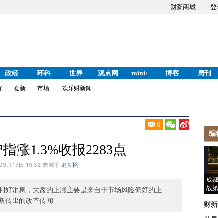
财新商城
登
政经
环科
世界
观点网
mini+
博客
周刊
资
创新
市场
欢乐财新闻
0
编
指涨1.3%收报2283点
05月17日 15:32 来源于
财新网
成都
战第
利好消息，大盘的上涨主要是来自于市场风险偏好的上
断传出的改革传闻
财新