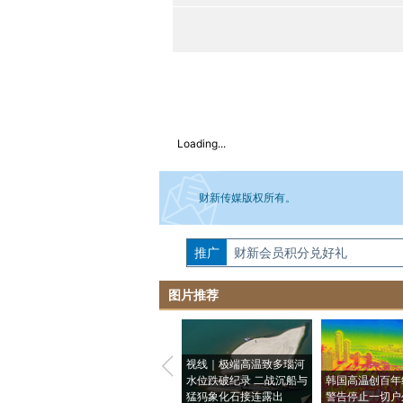
Loading...
财新传媒版权所有。
推广
如需刊登转载请点击右侧按钮，提交相关
财新会员积分兑好礼
图片推荐
视线｜极端高温致多瑙河
水位跌破纪录 二战沉船与
韩国高温创百年
猛犸象化石接连露出
警告停止一切户