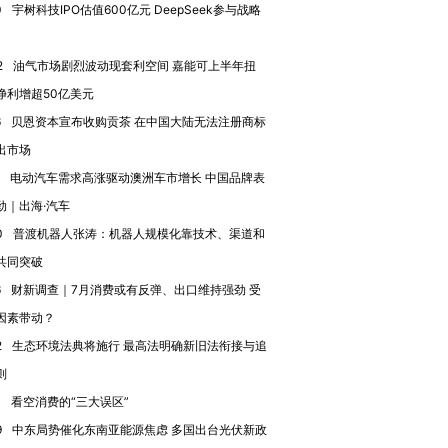
0
宇树科技IPO估值600亿元 DeepSeek参与战略
2
油气市场剧烈波动现套利空间 嘉能可上半年扭
净利增超50亿美元
进第四届链博
【商旅对话】华住集团
6
贝恩资本宣布收购贡茶 在中国大陆无法注册商标
技“链”接产
【特别呈现】寻找100种
CFO：不靠规模取胜，华
【特别呈
有意思的生活方式·第三对
住三大增长引擎是什么？
有意思的
出市场
电动汽车需求高涨驱动澳洲车市增长 中国品牌表
劲｜出海·汽车
0
普渡机器人张涛：机器人规模化靠技术、渠道和
共同突破
6
财新调查｜7月消费或有反弹、出口维持强劲 受
因素带动？
2
生态环境法典将施行 最高法明确新旧法衔接与追
则
0
看空消费的“三大误区”
9
中东局势催化东南亚能源焦虑 多国出台光伏新政