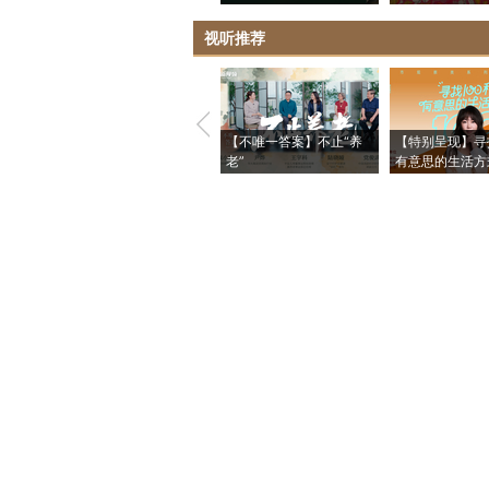
视听推荐
【不唯一答案】不止“养
【特别呈现】寻
老”
有意思的生活方