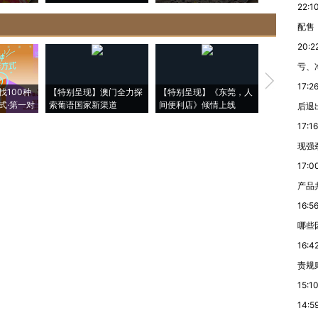
22:1
配售
20:2
亏、
【推广】走
17:2
找100种
【特别呈现】澳门全力探
【特别呈现】《东莞，人
会，让数智科
式·第一对
索葡语国家新渠道
间便利店》倾情上线
业
后退
17:16
现强
17:0
产品
16:5
哪些
16:4
责规
15:1
14:5