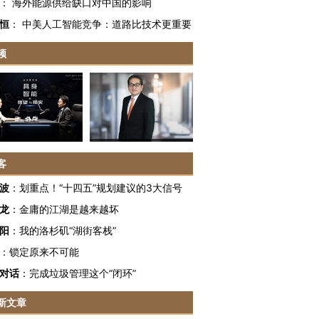
：
海外能源供给缺口对中国的影响
恒
：
中美人工智能竞争：道路比技术更重要
频
客
波
：
划重点！“十四五”规划建议的3大信号
龙
：
金庸的江湖是越来越坏
阳
：
我的洛杉矶“湖街客栈”
：
锁定原来不可能
对话
：
完成垃圾管理这个“闭环”
OX的吸金
马航飞行员跨国走私7万
视线｜被称为“蟑螂”的印
让中产们甘
粒摇头丸 尿检体内含3种
度Z世代 用街头抗争将教
秘鲁纳斯
新文章
”？
毒品
育部长拱下台
13人遇难