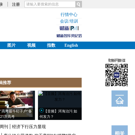
录
注册
行情中心
会议/培训
图片
视频
指数
English
辑推荐
订阅
电邮
“高考最牛钉子户”备
【音频】洱海治污 如
21次高考
何发力？
周刊
|
经济下行压力显现