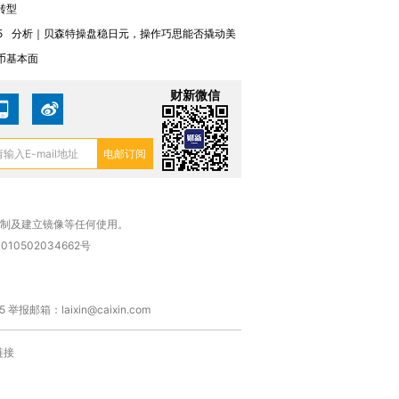
转型
5
分析｜贝森特操盘稳日元，操作巧思能否撬动美
币基本面
财新微信
复制及建立镜像等任何使用。
010502034662号
箱：laixin@caixin.com
链接