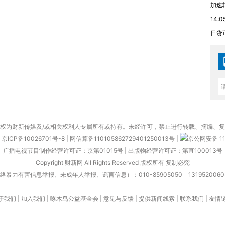
加速
14:0
日货
权为财新传媒及/或相关权利人专属所有或持有。未经许可，禁止进行转载、摘编、
京ICP备10026701号-8
|
网信算备110105862729401250013号
|
京公网安备 11
广播电视节目制作经营许可证：京第01015号
|
出版物经营许可证：第直100013号
Copyright 财新网 All Rights Reserved 版权所有 复制必究
害信息举报、未成年人举报、谣言信息）：010-85905050 13195200605 举报邮
于我们
|
加入我们
|
啄木鸟公益基金会
|
意见与反馈
|
提供新闻线索
|
联系我们
|
友情