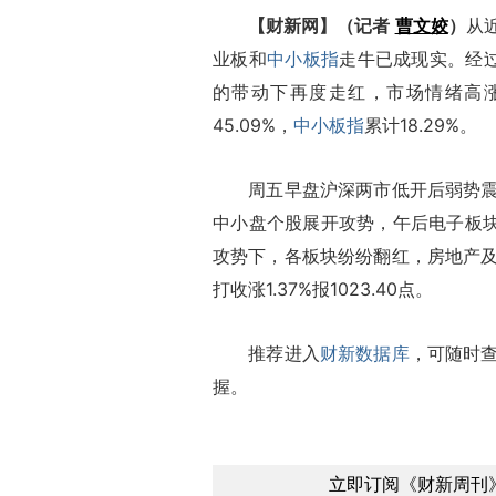
【财新网】（记者
曹文姣
）
从
业板和
中小板指
走牛已成现实。经过
的带动下再度走红，市场情绪高涨
45.09%，
中小板指
累计18.29%。
周五早盘沪深两市低开后弱势震荡
中小盘个股展开攻势，午后电子板块
攻势下，各板块纷纷翻红，房地产
打收涨1.37%报1023.40点。
推荐进入
财新数据库
，可随时
握。
立即订阅《财新周刊》