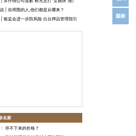
|
库什纳公司道歉 称无意打"女婿牌"推广
说
|
你周围的人,他们都是从哪来？
|
银监会进一步防风险 出台押品管理指引
新名家
：
停不下来的价格？