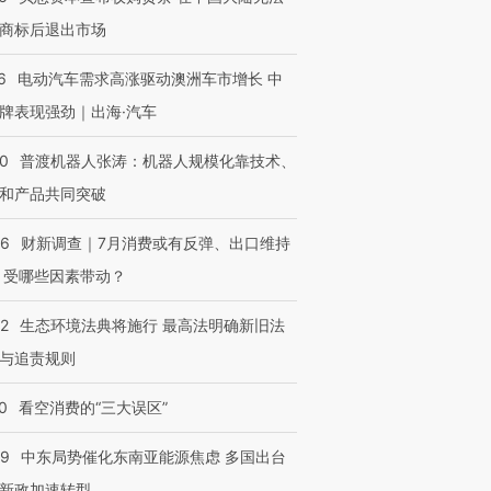
商标后退出市场
6
电动汽车需求高涨驱动澳洲车市增长 中
牌表现强劲｜出海·汽车
00
普渡机器人张涛：机器人规模化靠技术、
和产品共同突破
56
财新调查｜7月消费或有反弹、出口维持
 受哪些因素带动？
42
生态环境法典将施行 最高法明确新旧法
与追责规则
0
看空消费的“三大误区”
59
中东局势催化东南亚能源焦虑 多国出台
新政加速转型