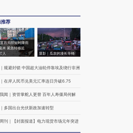
辑推荐
宜昌局部短时降雨
8毫米 紧急转移近
00人
显影｜瓜农的漫长等待
｜
规避封锁 中国超大油轮停靠埃及绕行非洲
｜
在岸人民币兑美元汇率连日升破6.75
我闻
｜
资管掌舵人更替 百年人寿僵局何解
｜
多国出台光伏新政加速转型
周刊
｜
【封面报道】电力现货市场元年突进