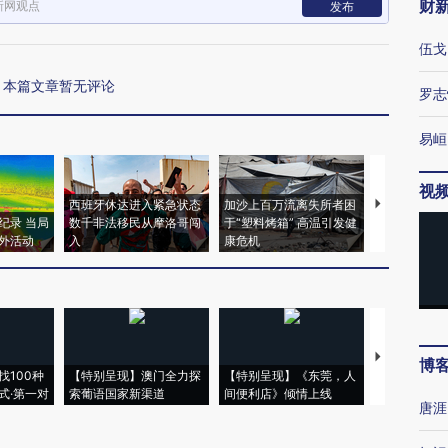
财
新网观点
发布
伍戈
本篇文章暂无评论
罗志
易峘
视
西班牙休达进入紧急状态
加沙上百万流离失所者困
视线｜HYR
纪录 当局
数千非法移民从摩洛哥闯
于“塑料烤箱” 高温引发健
术：是什么
外活动
入
康危机
心“花钱找虐
【推广】走
博
找100种
【特别呈现】澳门全力探
【特别呈现】《东莞，人
会，让数智科
式·第一对
索葡语国家新渠道
间便利店》倾情上线
业
唐涯