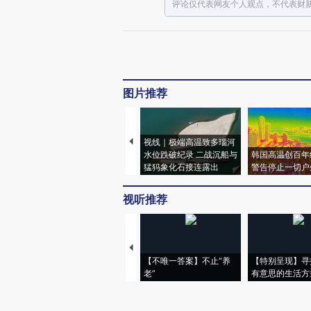
评论仅代表网友个人观点，不代表财
图片推荐
视线｜极端高温致多瑙河
水位跌破纪录 二战沉船与
韩国高温创百年
猛犸象化石接连露出
警告停止一切户
视听推荐
【不唯一答案】不止“养
【特别呈现】寻
老”
有意思的生活方