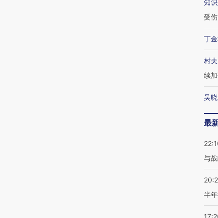
知识
受伤
丁金
村夫
续加
吴晓
最
22:1
与战
20:
半年
17:2