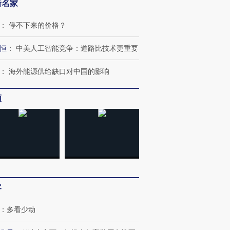
新名家
：
停不下来的价格？
恒
：
中美人工智能竞争：道路比技术更重要
：
海外能源供给缺口对中国的影响
频
OX的吸金
马航飞行员跨国走私7万
视线｜被称为“蟑螂”的印
让中产们甘
粒摇头丸 尿检体内含3种
度Z世代 用街头抗争将教
秘鲁纳斯
”？
毒品
育部长拱下台
13人遇难
进第四届链博
【商旅对话】华住集团
客
技“链”接产
【特别呈现】寻找100种
CFO：不靠规模取胜，华
【特别呈
有意思的生活方式·第三对
住三大增长引擎是什么？
有意思的
：
多看少动