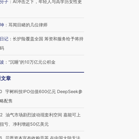
分子
：
AI冲击之下，年轻人与高学历女性更
坤
：
耳闻目睹的几位律师
日记
：
长护险覆盖全国 筹资和服务给予将持
码
波
：
“沉睡”的10万亿元公积金
新文章
0
宇树科技IPO估值600亿元 DeepSeek参
略配售
22
油气市场剧烈波动现套利空间 嘉能可上
扭亏、净利增超50亿美元
6
贝恩资本宣布收购贡茶 在中国大陆无法