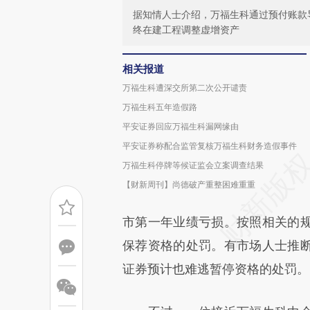
据知情人士介绍，万福生科通过预付账款
终在建工程调整虚增资产
相关报道
万福生科遭深交所第二次公开谴责
万福生科五年造假路
平安证券回应万福生科漏网缘由
平安证券称配合监管复核万福生科财务造假事件
万福生科停牌等候证监会立案调查结果
【财新周刊】尚德破产重整困难重重
市第一年业绩亏损。按照相关的
保荐资格的处罚。有市场人士推
证券预计也难逃暂停资格的处罚。