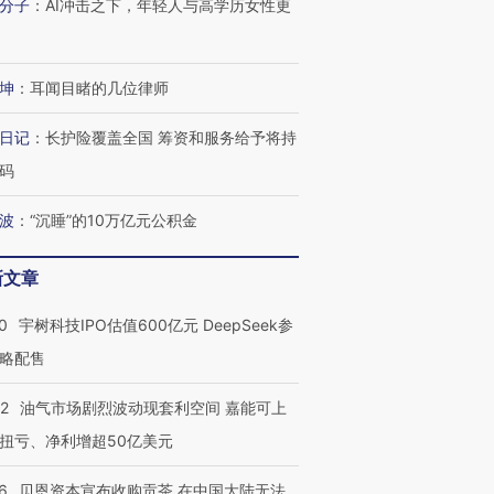
分子
：
AI冲击之下，年轻人与高学历女性更
坤
：
耳闻目睹的几位律师
日记
：
长护险覆盖全国 筹资和服务给予将持
码
波
：
“沉睡”的10万亿元公积金
新文章
0
宇树科技IPO估值600亿元 DeepSeek参
略配售
22
油气市场剧烈波动现套利空间 嘉能可上
扭亏、净利增超50亿美元
6
贝恩资本宣布收购贡茶 在中国大陆无法