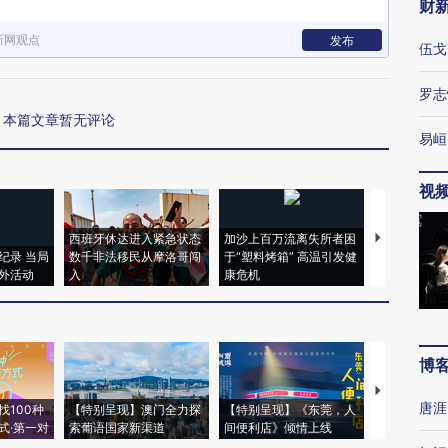
财
新网观点
发布
伍戈
罗志
本篇文章暂无评论
易峘
视
西班牙休达进入紧急状态
加沙上百万流离失所者困
视线｜HYR
纪录 当局
数千非法移民从摩洛哥闯
于“塑料烤箱” 高温引发健
术：是什么
外活动
入
康危机
心“花钱找虐
博
【推广】走
唐涯
找100种
【特别呈现】澳门全力探
【特别呈现】《东莞，人
会，让数智科
式·第一对
索葡语国家新渠道
间便利店》倾情上线
业