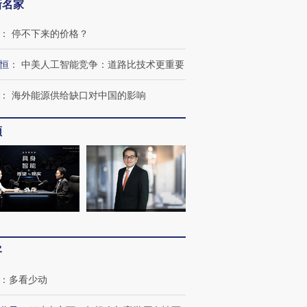
新名家
：
停不下来的价格？
恒
：
中美人工智能竞争：道路比技术更重要
：
海外能源供给缺口对中国的影响
频
OX的吸金
马航飞行员跨国走私7万
视线｜被称为“蟑螂”的印
让中产们甘
粒摇头丸 尿检体内含3种
度Z世代 用街头抗争将教
秘鲁纳斯
”？
毒品
育部长拱下台
13人遇难
客
进第四届链博
【商旅对话】华住集团
：
多看少动
技“链”接产
【特别呈现】寻找100种
CFO：不靠规模取胜，华
【特别呈
有意思的生活方式·第三对
住三大增长引擎是什么？
有意思的