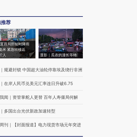
辑推荐
宜昌局部短时降雨
8毫米 紧急转移近
00人
显影｜瓜农的漫长等待
｜
规避封锁 中国超大油轮停靠埃及绕行非洲
｜
在岸人民币兑美元汇率连日升破6.75
我闻
｜
资管掌舵人更替 百年人寿僵局何解
｜
多国出台光伏新政加速转型
周刊
｜
【封面报道】电力现货市场元年突进