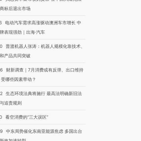
商标后退出市场
6
电动汽车需求高涨驱动澳洲车市增长 中
牌表现强劲｜出海·汽车
00
普渡机器人张涛：机器人规模化靠技术、
和产品共同突破
56
财新调查｜7月消费或有反弹、出口维持
 受哪些因素带动？
42
生态环境法典将施行 最高法明确新旧法
与追责规则
0
看空消费的“三大误区”
59
中东局势催化东南亚能源焦虑 多国出台
新政加速转型