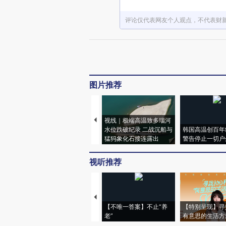
评论仅代表网友个人观点，不代表财
图片推荐
视线｜极端高温致多瑙河
水位跌破纪录 二战沉船与
韩国高温创百年
猛犸象化石接连露出
警告停止一切户
视听推荐
【不唯一答案】不止“养
【特别呈现】寻
老”
有意思的生活方