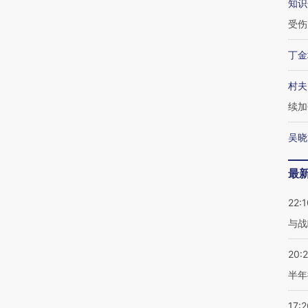
知识
受伤
丁金
村夫
续加
吴晓
最
22:1
与战
20:
半年
17:2