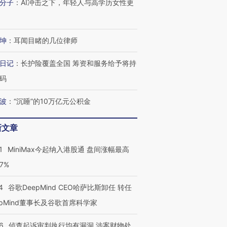
分子
：
AI冲击之下，年轻人与高学历女性更
坤
：
耳闻目睹的几位律师
日记
：
长护险覆盖全国 筹资和服务给予将持
码
波
：
“沉睡”的10万亿元公积金
新文章
1
MiniMax今起纳入港股通 盘间涨幅最高
77%
4
谷歌DeepMind CEO哈萨比斯卸任 转任
epMind董事长及谷歌首席科学家
6
侦查起诉审判执行均有漏洞 涉案财物处