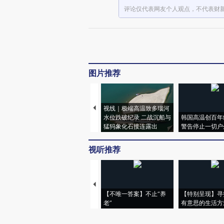
评论仅代表网友个人观点，不代表财
图片推荐
视线｜极端高温致多瑙河
水位跌破纪录 二战沉船与
韩国高温创百年
猛犸象化石接连露出
警告停止一切户
视听推荐
【不唯一答案】不止“养
【特别呈现】寻
老”
有意思的生活方