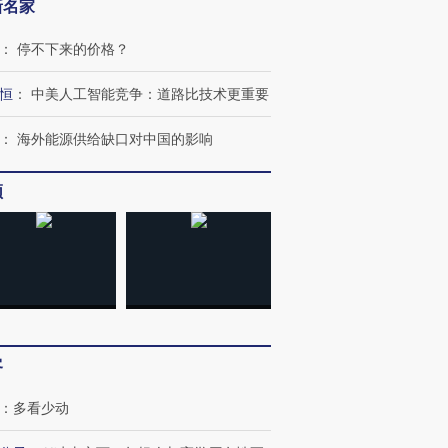
新名家
：
停不下来的价格？
恒
：
中美人工智能竞争：道路比技术更重要
：
海外能源供给缺口对中国的影响
频
跨国走私7万
视线｜HY
检体内含3种
泽连斯基密集出访美英 索
秘鲁纳斯卡观光飞机坠毁
术：是什
要防空导弹“救急”
13人遇难
心“花钱找
客
进第四届链博
【商旅对话】华住集团
技“链”接产
【特别呈现】寻找100种
CFO：不靠规模取胜，华
【特别呈
有意思的生活方式·第三对
住三大增长引擎是什么？
有意思的
：
多看少动