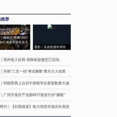
辑推荐
｜被称为“蟑螂”的印
世代 将教育部长拱下
显影｜瓜农的漫长等待
｜
境外收入征税 保险收益缴交已启动
｜
河南“三支一扶”考试舞弊 警方介入侦查
｜
特朗普再上台后中国留学生获签数量大减
｜
广州开发区产业园REIT较发行价“腰斩”
周刊
｜
【封面报道】电力现货市场元年突进