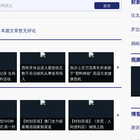
财
新网观点
发布
伍戈
罗志
本篇文章暂无评论
易峘
视
西班牙休达进入紧急状态
加沙上百万流离失所者困
马航飞行员
纪录 当局
数千非法移民从摩洛哥闯
于“塑料烤箱” 高温引发健
粒摇头丸 尿
外活动
入
康危机
毒品
博
【推广】走
找100种
【特别呈现】澳门全力探
【特别呈现】《东莞，人
会，让数智科
式·第一对
索葡语国家新渠道
间便利店》倾情上线
业
唐涯