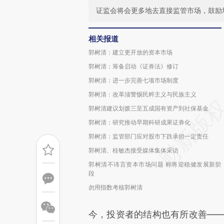
证监会将会更多地去直接监管市场，鼓励培
相关报道
郭树清：建立更开放的资本市场
郭树清：筹备启动《证券法》修订
郭树清：进一步完善七项市场制度
郭树清：改革须警惕民粹主义与民族主义
郭树清建议划拨三至五成国有资产到社保基金
郭树清：研究推动早期科研成果证券化
郭树清：监管部门应对股市下跌承担一定责任
郭树清、桂敏杰接受媒体集体采访
郭树清不讳言资本市场问题 称将迎稳健发展新阶
段
勿用指数考核郭树清
今，投资者的结构也有所改善——