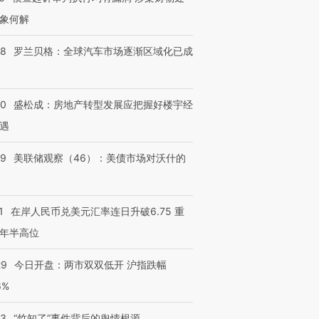
象何解
58
罗兰贝格：全球汽车市场逐渐区域化已成
50
盛松成：房地产转型发展应把握好楼宇经
遇
39
美联储观察（46）：美债市场对沃什的
1
在岸人民币兑美元汇率连日升破6.75 重
年半高位
29
今日开盘：两市双双低开 沪指跌幅
6%
13
“竹知了”事件背后的舆情根源