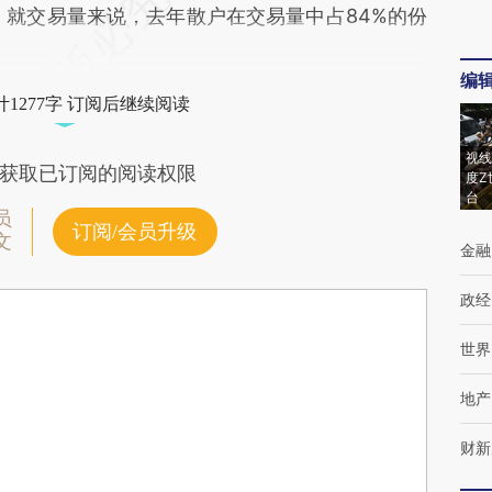
。就交易量来说，去年散户在交易量中占84%的份
编
1277字 订阅后继续阅读
视线
获取已订阅的阅读权限
度Z
台
员
订阅/会员升级
文
金融
政经
世界
地产
财新