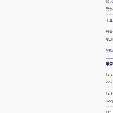
知识
受伤
丁金
村夫
续加
吴晓
最
12:2
22.
12:1
De
11:5