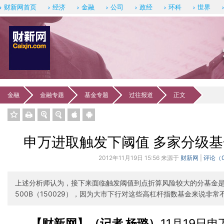
财新网首页
经济
金融
公司
政经
环科
世界
金融
金融专题
基金专题
过往报道
正文
订阅《新
申万进取触发下阈值 多家分级
2012年11月19日 15:56 来源于
财新网
|
评论（
上述分析师认为，接下来面临触发阈值到点折算风险较大的分基金是银
500B（150029），因为大市下行对这些高杠杆指数基金来说非常
【财新网】（记者 杨璐）
11月19日