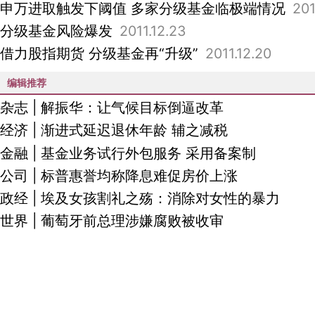
申万进取触发下阈值 多家分级基金临极端情况
201
分级基金风险爆发
2011.12.23
借力股指期货 分级基金再“升级”
2011.12.20
编辑推荐
杂志
|
解振华：让气候目标倒逼改革
经济
|
渐进式延迟退休年龄 辅之减税
金融
|
基金业务试行外包服务 采用备案制
公司
|
标普惠誉均称降息难促房价上涨
政经
|
埃及女孩割礼之殇：消除对女性的暴力
世界
|
葡萄牙前总理涉嫌腐败被收审