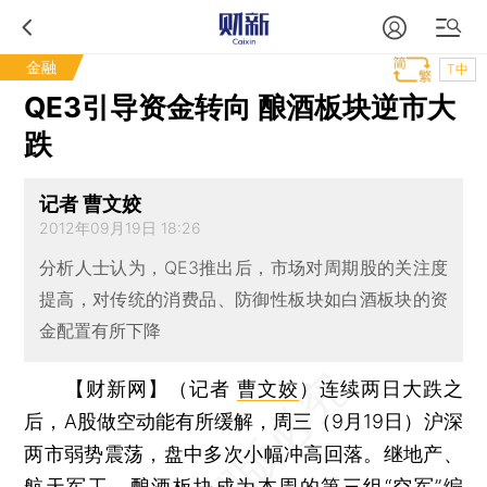
金融
T中
QE3引导资金转向 酿酒板块逆市大
跌
记者 曹文姣
2012年09月19日 18:26
分析人士认为，QE3推出后，市场对周期股的关注度
提高，对传统的消费品、防御性板块如白酒板块的资
金配置有所下降
【财新网】（记者
曹文姣
）
连续两日大跌之
后，A股做空动能有所缓解，周三（9月19日）沪深
两市弱势震荡，盘中多次小幅冲高回落。继地产、
航天军工，酿酒板块成为本周的第三组“空军”编