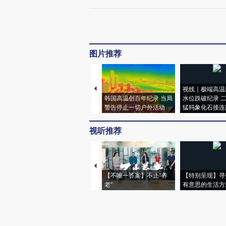
图片推荐
视线｜极端高温
韩国高温创百年纪录 当局
水位跌破纪录 
警告停止一切户外活动
猛犸象化石接连
视听推荐
【不唯一答案】不止“养
【特别呈现】寻
老”
有意思的生活方