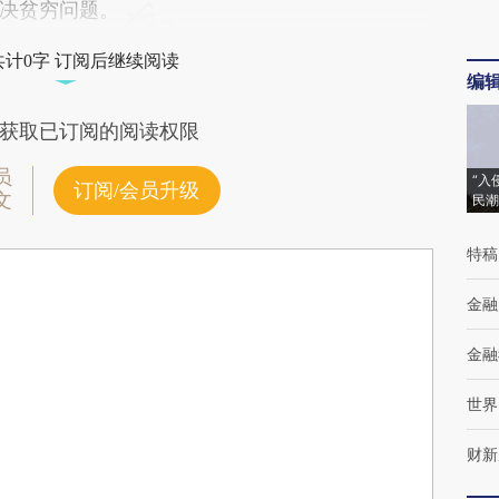
决贫穷问题。
共计0字 订阅后继续阅读
编
获取已订阅的阅读权限
员
“入
订阅/会员升级
文
民潮
特稿
金融
金融
世界
财新