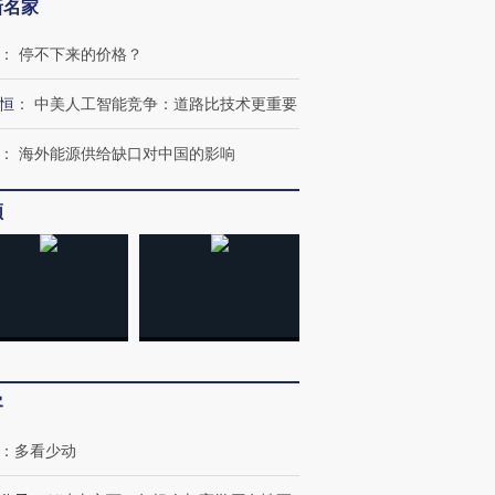
新名家
：
停不下来的价格？
恒
：
中美人工智能竞争：道路比技术更重要
：
海外能源供给缺口对中国的影响
跨国走私7万
视线｜被称为“蟑螂”的印
视线｜“入侵”还是“人道危
频
检体内含3种
度Z世代 用街头抗争将教
机”？难民潮撕裂西班牙
秘鲁纳斯
育部长拱下台
飞地休达
13人遇难
进第四届链博
【商旅对话】华住集团
技“链”接产
【特别呈现】寻找100种
CFO：不靠规模取胜，华
【特别呈
客
有意思的生活方式·第三对
住三大增长引擎是什么？
有意思的
：
多看少动