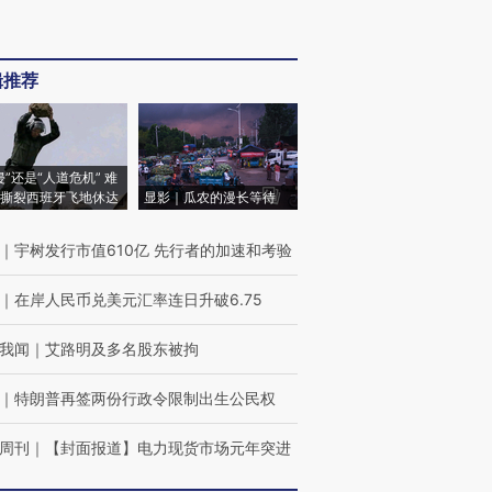
辑推荐
侵”还是“人道危机” 难
撕裂西班牙飞地休达
显影｜瓜农的漫长等待
｜
宇树发行市值610亿 先行者的加速和考验
｜
在岸人民币兑美元汇率连日升破6.75
我闻
｜
艾路明及多名股东被拘
｜
特朗普再签两份行政令限制出生公民权
周刊
｜
【封面报道】电力现货市场元年突进