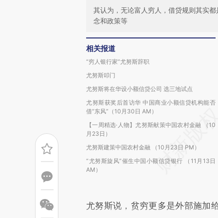
其认为，无论富人穷人，借贷规则其实都
念和政策等
相关报道
“穷人银行家”尤努斯辞职
尤努斯叩门
尤努斯将在华设小额信贷公司 选三地试点
尤努斯获奖后首访华 中国商业小额信贷机构能否
借“东风”（10月30日 AM）
【一周精选·人物】尤努斯献策中国农村金融 （10
月23日）
尤努斯建策中国农村金融 （10月23日 PM）
“尤努斯旋风”催生中国小额信贷银行 （11月13日
AM）
尤努斯说，贫穷更多是外部施加