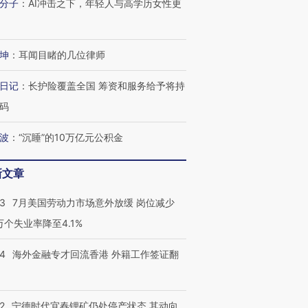
分子
：
AI冲击之下，年轻人与高学历女性更
坤
：
耳闻目睹的几位律师
日记
：
长护险覆盖全国 筹资和服务给予将持
码
波
：
“沉睡”的10万亿元公积金
新文章
43
7月美国劳动力市场意外放缓 岗位减少
3万个失业率降至4.1%
14
海外金融专才回流香港 外籍工作签证翻
2
宁德时代宜春锂矿仍处停产状态 其动向