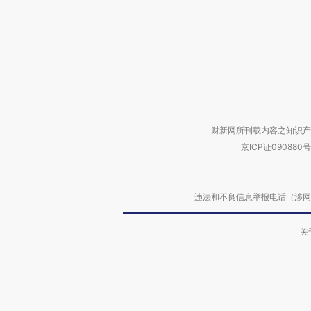
财新网所刊载内容之知识产
京ICP证090880号
违法和不良信息举报电话（涉网络暴力有
关