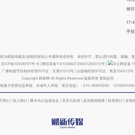
候任
17:
手祖
权为财新传媒及/或相关权利人专属所有或持有。未经许可，禁止进行转载、摘编、
京ICP备10026701号-8
|
网信算备110105862729401250013号
|
京公网安备 11
广播电视节目制作经营许可证：京第01015号
|
出版物经营许可证：第直100013号
Copyright 财新网 All Rights Reserved 版权所有 复制必究
害信息举报、未成年人举报、谣言信息）：010-85905050 13195200605 举报邮
于我们
|
加入我们
|
啄木鸟公益基金会
|
意见与反馈
|
提供新闻线索
|
联系我们
|
友情