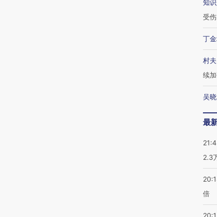
知识
受伤
丁金
村夫
续加
吴晓
最
21:
2.
20:
倍
20:1