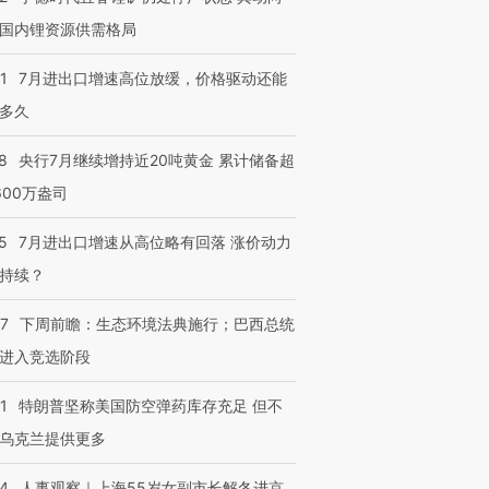
国内锂资源供需格局
1
7月进出口增速高位放缓，价格驱动还能
多久
8
央行7月继续增持近20吨黄金 累计储备超
600万盎司
5
7月进出口增速从高位略有回落 涨价动力
持续？
07
下周前瞻：生态环境法典施行；巴西总统
进入竞选阶段
1
特朗普坚称美国防空弹药库存充足 但不
乌克兰提供更多
24
人事观察｜上海55岁女副市长解冬进京