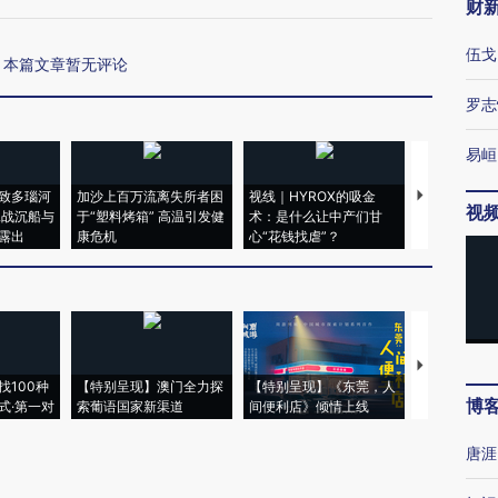
财
伍戈
本篇文章暂无评论
罗志
易峘
致多瑙河
加沙上百万流离失所者困
视线｜HYROX的吸金
马航飞行员
视
二战沉船与
于“塑料烤箱” 高温引发健
术：是什么让中产们甘
粒摇头丸 尿
露出
康危机
心“花钱找虐”？
毒品
【推广】走
找100种
【特别呈现】澳门全力探
【特别呈现】《东莞，人
会，让数智科
博
式·第一对
索葡语国家新渠道
间便利店》倾情上线
业
唐涯