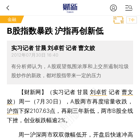
金融
T中
B股指数暴跌 沪指再创新低
实习记者 甘晨 刘卓哲 记者 曹文姣
2012年07月30日 16:40
有分析师认为，A股观望氛围浓厚和上交所遏制垃圾
股炒作的新政，都对股指带来一定的压力
【财新网】（实习记者 甘晨
刘卓哲
记者
曹文
姣
）
周一（7月30日），A股两市再度缩量收跌，
沪指
下探2107.63点，再刷三年新低，两市B股全线
下挫，创业板跌幅逾2%。
周一沪深两市双双微幅低开，开盘后快速冲高