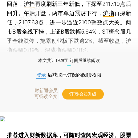
回落，
沪指
再度刷新三年新低，下探至2117.19点后
回升。午后开盘，两市单边震荡下行，
沪指
再探新
低，2107.63点，进一步逼近2100整数点大关。两
市B股全线下挫，上证B股跌幅5.64%，ST概念股几
乎全线跌停，拖累创业板下跌逾2%。截至收盘，
沪
指
跌幅0.89%，
深成指
跌幅0.18%。
本文共计1929字 订阅后继续阅读
登录
后获取已订阅的阅读权限
财新通会员
订阅/会员升级
可畅读全文
推荐进入
财新数据库
，可随时查阅宏观经济、股票