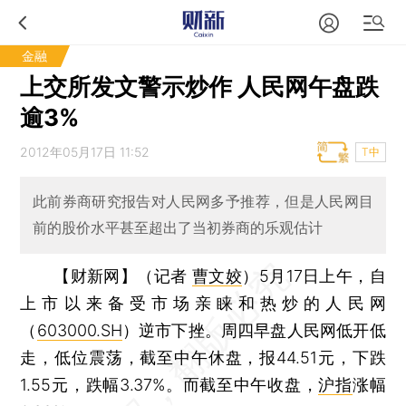
金融
上交所发文警示炒作 人民网午盘跌
逾3%
2012年05月17日 11:52
T中
此前券商研究报告对人民网多予推荐，但是人民网目
前的股价水平甚至超出了当初券商的乐观估计
【财新网】（记者
曹文姣
）
5月17日上午，自
上市以来备受市场亲睐和热炒的人民网
（
603000.SH
）逆市下挫。周四早盘人民网低开低
走，低位震荡，截至中午休盘，报44.51元，下跌
1.55元，跌幅3.37%。而截至中午收盘，
沪指
涨幅