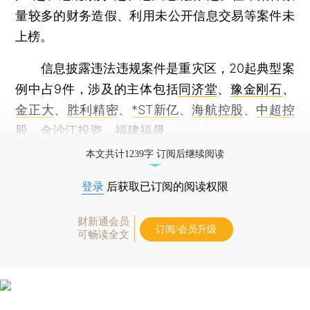
量较多的财务造假、利用未公开信息交易等案件未
上榜。
信息披露违法违规案件是重灾区，20起典型案
例中占9件，涉及的主体包括
同济堂
、
豫金刚石
、
金正大
、
胜利精密
、
*ST新亿
、
海航控股
、
中超控
股
、
金沙江投资
、
福建福晟
。
本文共计1239字 订阅后继续阅读
登录
后获取已订阅的阅读权限
财新通会员
订阅/会员升级
可畅读全文