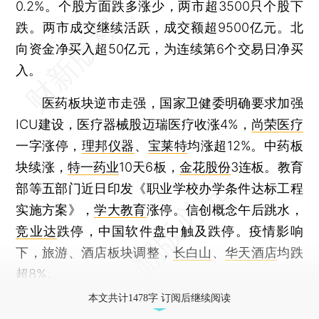
0.2%。个股方面跌多涨少，两市超3500只个股下
跌。两市成交继续活跃，成交额超9500亿元。北
向资金净买入超50亿元，为连续第6个交易日净买
入。
医药板块逆市走强，国家卫健委明确要求加强
ICU建设，医疗器械股迈瑞医疗收涨4%，
尚荣医疗
一字涨停，
理邦仪器
、
宝莱特
均涨超12%。中药板
块续涨，
特一药业
10天6板，
金花股份
3连板。教育
部等五部门近日印发《职业学校办学条件达标工程
实施方案》，
学大教育
涨停。信创概念午后跳水，
竞业达
跌停，中国软件盘中触及跌停。疫情影响
下，旅游、酒店板块调整，
长白山
、
华天酒店
均跌
超8%。
本文共计1478字 订阅后继续阅读