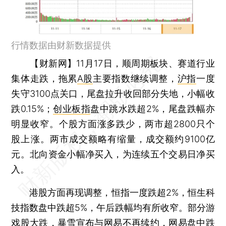
行情数据由财新数据提供
【财新网】
11月17日，顺周期板块、赛道行业
集体走跌，拖累
A股
主要指数继续调整，
沪指
一度
失守3100点关口，尾盘拉升收回部分失地，小幅收
跌0.15%；
创业板指
盘中跳水跌超2%，尾盘跌幅亦
明显收窄。个股方面涨多跌少，两市超2800只个
股上涨。两市成交额略有缩量，成交额约9100亿
元。北向资金小幅净买入，为连续五个交易日净买
入。
港股方面再现调整，恒指一度跌超2%，恒生科
技指数盘中跌超5%，午后跌幅均有所收窄。部分游
戏股大跌，暴雪宣布与网易不再续约，网易盘中跌