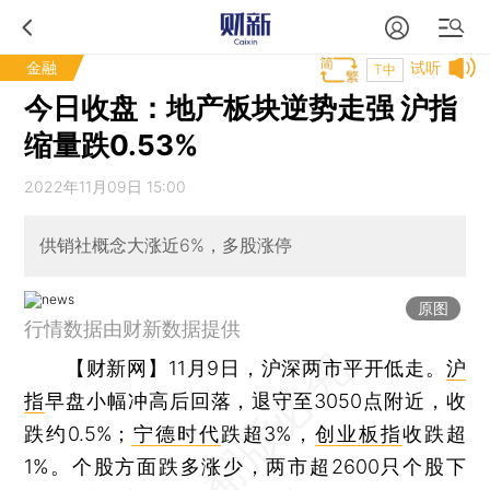
金融
试听
T中
今日收盘：地产板块逆势走强 沪指
缩量跌0.53%
2022年11月09日 15:00
供销社概念大涨近6%，多股涨停
原图
行情数据由财新数据提供
【财新网】
11月9日，沪深两市平开低走。
沪
指
早盘小幅冲高后回落，退守至3050点附近，收
跌约0.5%；
宁德时代
跌超3%，
创业板指
收跌超
1%。个股方面跌多涨少，两市超2600只个股下