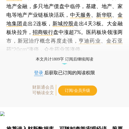
地产金融，多只地产债盘中临停，基建、地产、家
电等地产产业链板块活跃，
中天服务
、
新华联
、
金
地集团
走出2连板，
新城控股
走出4天3板。大金融
板块拉升，
招商银行
盘中涨超7%。医药板块领涨两
市，新冠治疗概念再度走强，
亨迪药业
、
金石亚
药
“20cm”涨停，
众生药业
等涨停。
本文共计1809字 订阅后继续阅读
登录
后获取已订阅的阅读权限
财新通会员
订阅/会员升级
可畅读全文
推荐进入
财新数据库
，可随时查阅宏观经济、股票