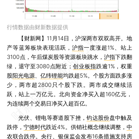
行情数据由财新数据提供
【财新网】
11月14日，沪深两市双双高开。地
产等蓝筹板块表现活跃，
沪指
一度涨超1%、站上
3100点，午后煤炭股等资源板块跳水，
沪指
下跌翻
绿，退守至3080点附近；
创业板指
跌逾1%，权重
股
阳光电源
、
亿纬锂能
均跌超5%。个股方面跌多涨
少，两市超2800只个股下跌。两市成交继续活
跃，站上一万亿元。北向资金净买入超160亿元，
为连续两个交易日净买入超百亿。
光伏、锂电等赛道股下挫，
钧达股份
盘中触及
跌停，
宁德时代
跌近4%。供销社概念继续调整，
中
农联合
跌停。央行、银保监会发布16条措施支持房