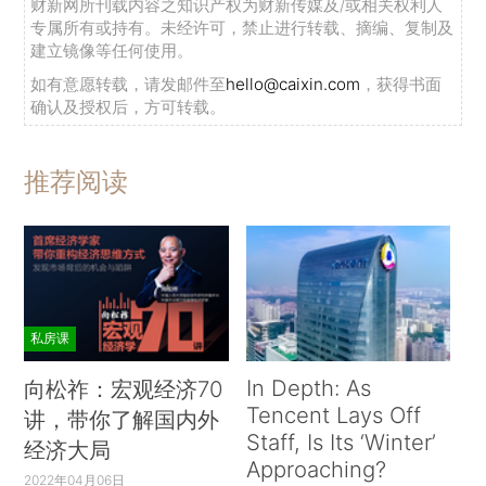
财新网所刊载内容之知识产权为财新传媒及/或相关权利人
专属所有或持有。未经许可，禁止进行转载、摘编、复制及
建立镜像等任何使用。
如有意愿转载，请发邮件至
hello@caixin.com
，获得书面
确认及授权后，方可转载。
推荐阅读
私房课
In Depth: As
向松祚：宏观经济70
Tencent Lays Off
讲，带你了解国内外
Staff, Is Its ‘Winter’
经济大局
Approaching?
2022年04月06日