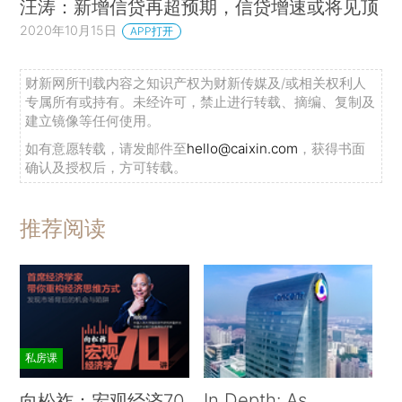
汪涛：新增信贷再超预期，信贷增速或将见顶
2020年10月15日
APP打开
财新网所刊载内容之知识产权为财新传媒及/或相关权利人
专属所有或持有。未经许可，禁止进行转载、摘编、复制及
建立镜像等任何使用。
如有意愿转载，请发邮件至
hello@caixin.com
，获得书面
确认及授权后，方可转载。
推荐阅读
私房课
In Depth: As
向松祚：宏观经济70