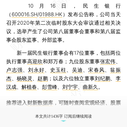
10月16日，民生银行
（
600016.SH
/
01988.HK
）发布公告称，公司当天
召开2020年第二次临时股东大会审议通过相关决
议，选举产生了公司第八届董事会董事和第八届监
事会股东监事、外部监事。
新一届民生银行董事会有17位董事，包括两位
执行董事
高迎欣
和郑万春；九位股东董事
张宏伟
、
卢志强
、
刘永好
、
史玉柱
、
吴迪
、
宋春风
、
翁振
杰
、
杨晓灵
、
赵鹏
；以及六位独立董事
刘纪鹏
、
李
汉成
、
解植春
、
彭雪峰
、
刘宁宇
、
曲新久
。
推荐进入
财新数据库
，可随时查阅宏观经济、股票
债券、公司人物，财经信息尽在掌握。
本文共计1436字 订阅后继续阅读