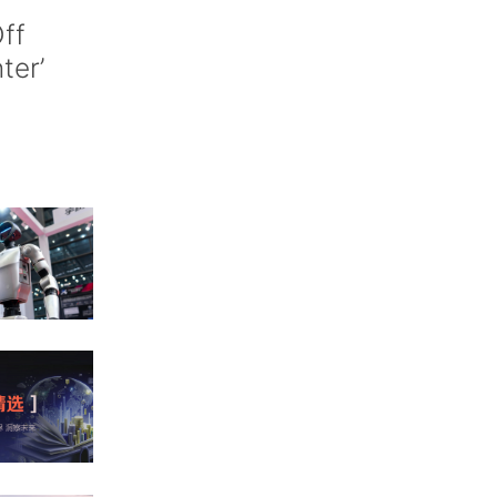
ff
nter’