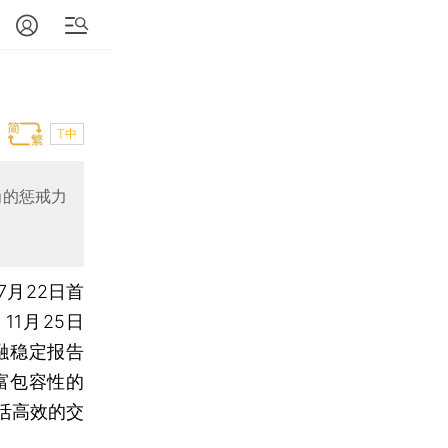
T中
为的惩戒力
7月22日首
1月25日
融稳定报告
富包容性的
活高效的交
。