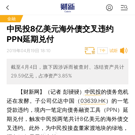
金融
中民投8亿美元海外债交叉违约
PPN延期兑付
2019年04月19日 18:10
试听
T中
截至4月4日，旗下因涉诉而被查封、冻结资产共计
29.59亿元，占净资产3.85%
【财新网】（记者 彭骎骎）
中民投
的债务危机
还在发酵。子公司亿达中国（
03639.HK
）的一笔
贷款违约，境内一笔定向债务融资工具（PPN）延
期兑付，触发中民投两笔共计8亿美元的海外债交
叉违约。此外，为中民投接盘董家渡地块的绿地，