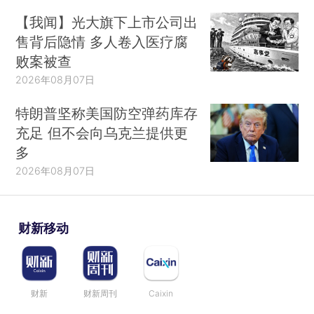
【我闻】光大旗下上市公司出
售背后隐情 多人卷入医疗腐
败案被查
2026年08月07日
特朗普坚称美国防空弹药库存
充足 但不会向乌克兰提供更
多
2026年08月07日
财新移动
财新
财新周刊
Caixin