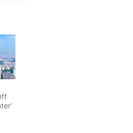
ff
nter’