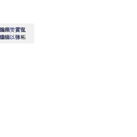
编辑：霍侃
首席赞赏官
编辑：张柘
虚位以待