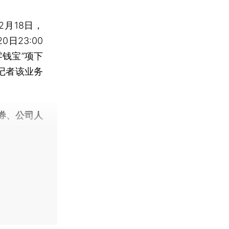
月18日，
日23:00
零钱宝”项下
记者该业务
券、公司人