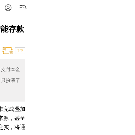
智能存款
T中
户支付本金
，只扮演了
未完成叠加
来源，甚至
之实，将通