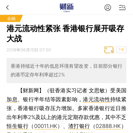
金融
港元流动性紧张 香港银行展开吸存
大战
2018年06月15日 07:00
T中
香港持续近十年的低息环境有望改变，目前部分银行
的港币定存年利率超过2%
【财新网】（驻香港实习记者 文思敏）
受美国
加息
、银行半年结等因素影响，
港元流动性
持续紧
张，香港银行吸存压力增加。多家香港银行近日推
出年利率2%及以上的港元定期存款优惠，其中不乏
恒生银行
（
00011.HK
）、
渣打银行
（
02888.HK
）