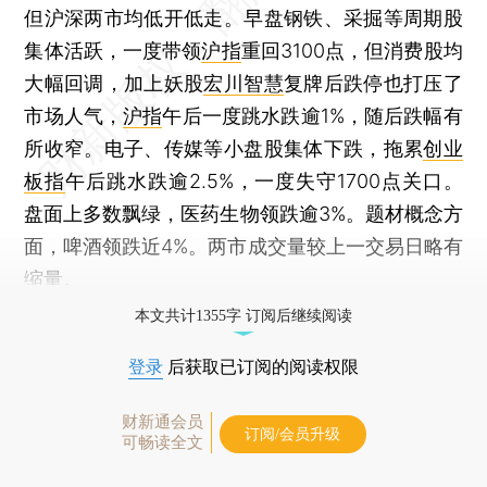
但沪深两市均低开低走。早盘钢铁、采掘等周期股
集体活跃，一度带领
沪指
重回3100点，但消费股均
大幅回调，加上妖股
宏川智慧
复牌后跌停也打压了
市场人气，
沪指
午后一度跳水跌逾1%，随后跌幅有
所收窄。电子、传媒等小盘股集体下跌，拖累
创业
板指
午后跳水跌逾2.5%，一度失守1700点关口。
盘面上多数飘绿，医药生物领跌逾3%。题材概念方
面，啤酒领跌近4%。两市成交量较上一交易日略有
缩量。
本文共计1355字 订阅后继续阅读
登录
后获取已订阅的阅读权限
财新通会员
订阅/会员升级
可畅读全文