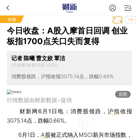
金融
T中
今日收盘：A股入摩首日回调 创业
板指1700点关口失而复得
记者 陈曦 曹文姣 覃洁
2018年06月01日 15:00
消费股领跌，沪指收报3075.14点，跌幅0.66%
原图
行情数据由财新数据+提供
财新网6月1日电
：消费股领跌，
沪指
收报
3075.14点，跌幅0.66%。
6月1日，
A股
被正式纳入MSCI新兴市场指数，