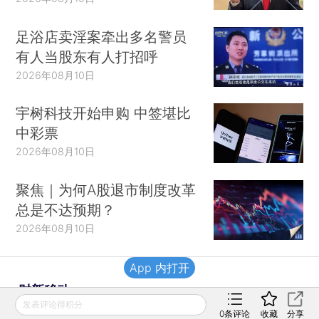
足浴店卖淫案牵出多名警员
有人当股东有人打招呼
2026年08月10日
宇树科技开始申购 中签堪比
中彩票
2026年08月10日
聚焦｜为何A股退市制度改革
总是不达预期？
2026年08月10日
App 内打开
财新移动
发表评论得积分
0
条评论
收藏
分享