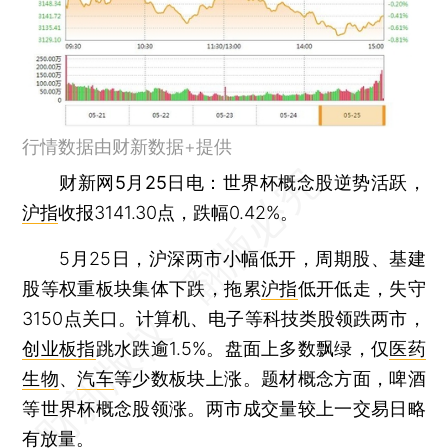
行情数据由财新数据+提供
财新网5月25日电
：世界杯概念股逆势活跃，
沪指
收报3141.30点，跌幅0.42%。
5月25日，沪深两市小幅低开，周期股、基建
股等权重板块集体下跌，拖累
沪指
低开低走，失守
3150点关口。计算机、电子等科技类股领跌两市，
创业板指
跳水跌逾1.5%。盘面上多数飘绿，仅
医药
生物
、
汽车
等少数板块上涨。题材概念方面，啤酒
等世界杯概念股领涨。两市成交量较上一交易日略
有放量。