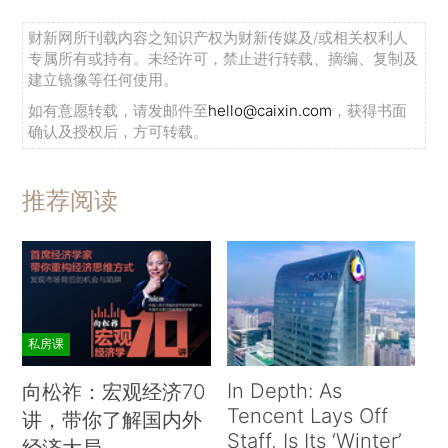
财新网所刊载内容之知识产权为财新传媒及/或相关权利人
专属所有或持有。未经许可，禁止进行转载、摘编、复制及
建立镜像等任何使用。
如有意愿转载，请发邮件至
hello@caixin.com
，获得书面
确认及授权后，方可转载。
推荐阅读
私房课
In Depth: As
向松祚：宏观经济70
Tencent Lays Off
讲，带你了解国内外
Staff, Is Its ‘Winter’
经济大局