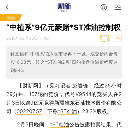
金融
“中植系”9亿元豪赌*ST准油控制权
2018年02月06日 11:40
T中
解直锟和“中植系”在A股市场再下一城。成交价约合每
股16.28元，较之*ST准油2月1日的收盘价溢价幅度达
到94%
【财新网】（见习记者 彭岩锋）
经过25小时
29分钟、157轮的竞价，代号V9544的竞买人在2
月3日以逾9亿元竞得新疆准东石油技术股份有限公
司（
002207.SZ
，下称
*ST准油
）23.3%股权。
2月5日晚间，
*ST准油
公告披露拍卖结果。代