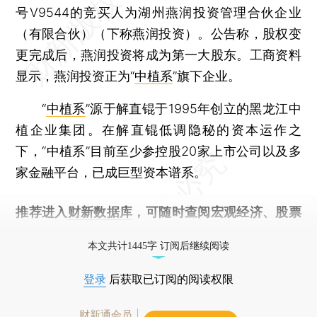
号V9544的竞买人为湖州燕润投资管理合伙企业
（有限合伙）（下称燕润投资）。公告称，股权变
更完成后，燕润投资将成为第一大股东。工商资料
显示，燕润投资正为“
中植系
”旗下企业。
“
中植系
”源于解直锟于1995年创立的黑龙江中
植企业集团。在解直锟低调隐秘的资本运作之
下，“中植系”目前至少参控股20家上市公司以及多
家金融平台，已成巨型资本谱系。
推荐进入
财新数据库
，可随时查阅宏观经济、股票
债券、公司人物，财经信息尽在掌握。
本文共计1445字 订阅后继续阅读
登录
后获取已订阅的阅读权限
财新通会员