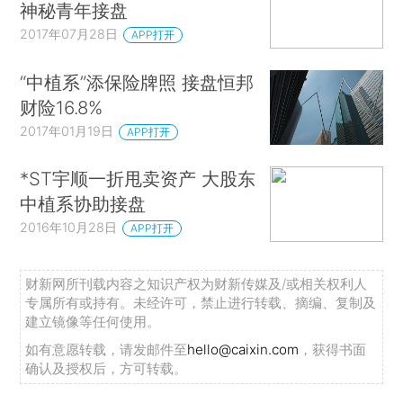
神秘青年接盘
2017年07月28日
APP打开
“中植系”添保险牌照 接盘恒邦
财险16.8%
2017年01月19日
APP打开
*ST宇顺一折甩卖资产 大股东
中植系协助接盘
2016年10月28日
APP打开
财新网所刊载内容之知识产权为财新传媒及/或相关权利人
专属所有或持有。未经许可，禁止进行转载、摘编、复制及
建立镜像等任何使用。
如有意愿转载，请发邮件至
hello@caixin.com
，获得书面
确认及授权后，方可转载。