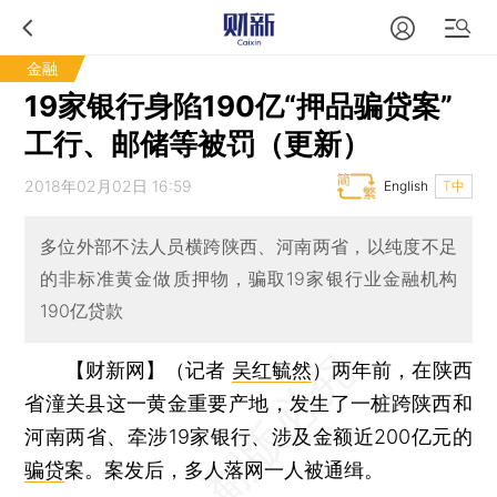
金融
19家银行身陷190亿“押品骗贷案”
工行、邮储等被罚（更新）
2018年02月02日 16:59
English
T中
多位外部不法人员横跨陕西、河南两省，以纯度不足
的非标准黄金做质押物，骗取19家银行业金融机构
190亿贷款
【财新网】（记者
吴红毓然
）
两年前，在陕西
省潼关县这一黄金重要产地，发生了一桩跨陕西和
河南两省、牵涉19家银行、涉及金额近200亿元的
骗贷
案。案发后，多人落网一人被通缉。