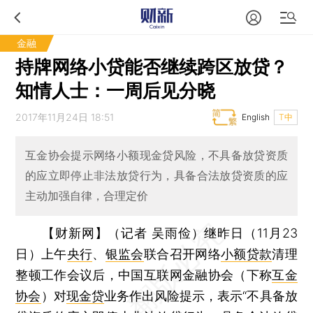
金融
持牌网络小贷能否继续跨区放贷？
知情人士：一周后见分晓
2017年11月24日 18:51
English
T中
互金协会提示网络小额现金贷风险，不具备放贷资质
的应立即停止非法放贷行为，具备合法放贷资质的应
主动加强自律，合理定价
【财新网】（记者 吴雨俭）
继昨日（11月23
日）上午
央行
、
银监会
联合召开网络
小额贷款
清理
整顿工作会议后，中国互联网金融协会（下称
互金
协会
）对
现金贷
业务作出风险提示，表示“不具备放