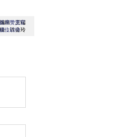
编辑：王端
首席赞赏官
辑：许金玲
虚位以待