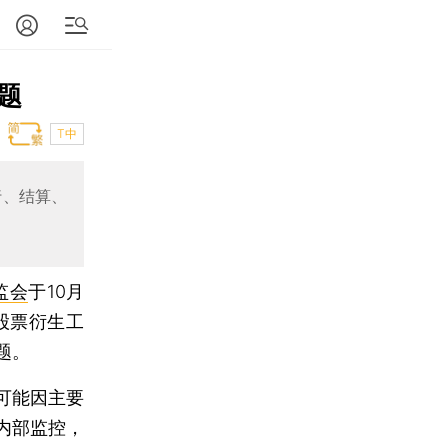
题
T中
行、结算、
监会
于10月
股票衍生工
题。
可能因主要
内部监控，