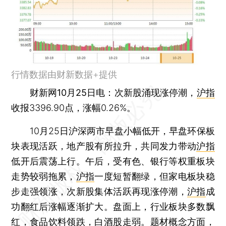
行情数据由财新数据+提供
财新网10月25日电
：次新股涌现涨停潮，
沪指
收报3396.90点，涨幅0.26%。
10月25日沪深两市早盘小幅低开，早盘环保板
块表现活跃，地产股有所拉升，共同发力带动
沪指
低开后震荡上行。午后，受有色、银行等权重板块
走势较弱拖累，
沪指
一度短暂翻绿，但家电板块稳
步走强领涨，次新股集体活跃再现涨停潮，
沪指
成
功翻红后涨幅逐渐扩大。盘面上，行业板块多数飘
红，食品饮料领跌，白酒股走弱。题材概念方面，