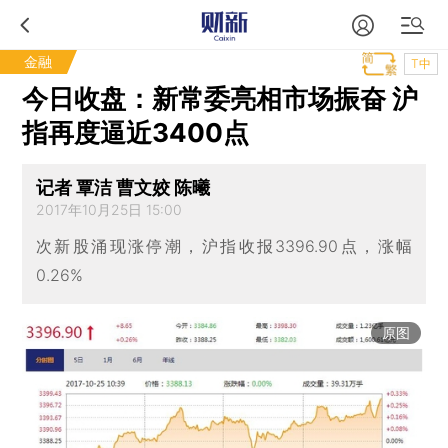
金融
T中
今日收盘：新常委亮相市场振奋 沪
指再度逼近3400点
记者 覃洁 曹文姣 陈曦
2017年10月25日 15:00
次新股涌现涨停潮，沪指收报3396.90点，涨幅
0.26%
原图