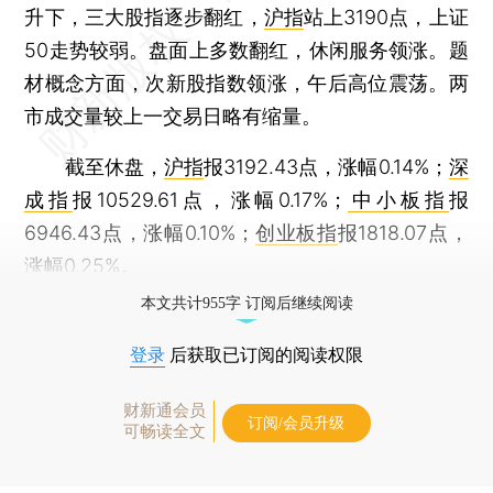
升下，三大股指逐步翻红，
沪指
站上3190点，上证
50走势较弱。盘面上多数翻红，休闲服务领涨。题
材概念方面，次新股指数领涨，午后高位震荡。两
市成交量较上一交易日略有缩量。
截至休盘，
沪指
报3192.43点，涨幅0.14%；
深
成指
报10529.61点，涨幅0.17%；
中小板指
报
6946.43点，涨幅0.10%；
创业板指
报1818.07点，
涨幅0.25%。
本文共计955字 订阅后继续阅读
登录
后获取已订阅的阅读权限
财新通会员
订阅/会员升级
可畅读全文