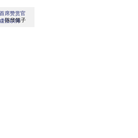
首席赞赏官
：陈华懿子
虚位以待