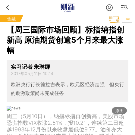
金融
T中
【周三国际市场回顾】标指纳指创
新高 原油期货创逾5个月来最大涨
幅
实习记者 朱琳娜
2017年05月11日 10:14
欧洲央行行长德拉吉表示，欧元区经济走强，但央行
的刺激政策尚未完成任务
原图
周三（5月10日），纳指标指再创新高，美股市场
恐慌指数VIX收涨2.51%，报10.21，连续第二日超
越1993年12月份以来收盘最低位9.77。油价亦大