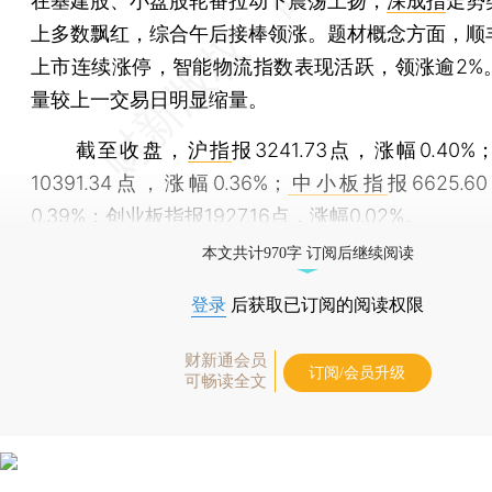
在基建股、小盘股轮番拉动下震荡上扬，
深成指
走势
上多数飘红，综合午后接棒领涨。题材概念方面，顺
上市连续涨停，智能物流指数表现活跃，领涨逾2%
量较上一交易日明显缩量。
截至收盘，
沪指
报3241.73点，涨幅0.40%
10391.34点，涨幅0.36%；
中小板指
报6625.
0.39%；
创业板指
报1927.16点，涨幅0.02%。
本文共计970字 订阅后继续阅读
登录
后获取已订阅的阅读权限
财新通会员
订阅/会员升级
可畅读全文