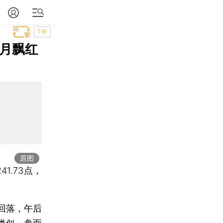
T中
二月飘红
原图
41.73点，
回落，午后