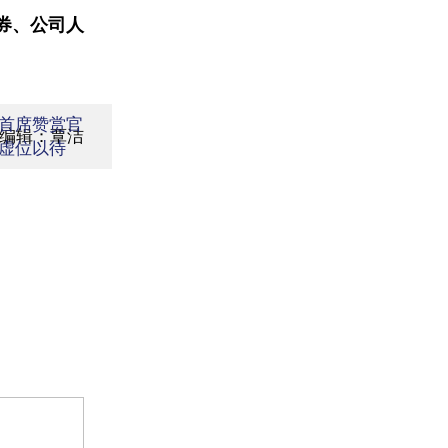
券、公司人
首席赞赏官
面编辑：覃洁
虚位以待