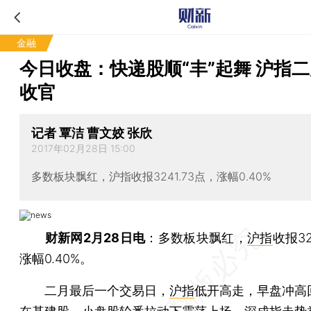
金融
今日收盘：快递股顺“丰”起舞 沪指
收官
记者 覃洁 曹文姣 张欣
2017年02月28日 15:00
多数板块飘红，沪指收报3241.73点，涨幅0.40%
财新网2月28日电
：多数板块飘红，
沪指
收报32
涨幅0.40%。
二月最后一个交易日，
沪指
低开高走，早盘冲高