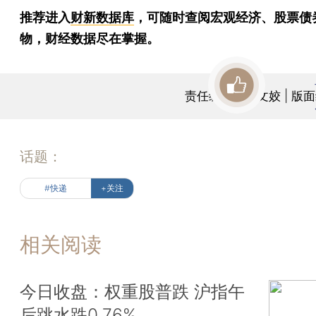
推荐进入
财新数据库
，可随时查阅宏观经济、股票债
物，财经数据尽在掌握。
责任编辑：曹文姣 | 版
话题：
#快递
+关注
相关阅读
今日收盘：权重股普跌 沪指午
后跳水跌0.76%