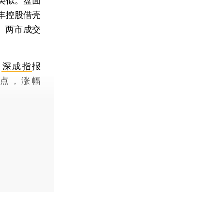
类似。盘面
丰控股借壳
。两市成交
；
深成指
报
60点，涨幅