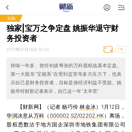
金融
独家|宝万之争定盘 姚振华退守财
务投资者
2017年01月14日 10:22
T中
持续一年多、曾经剑拔弩张的万科股权战基本定盘。
第一大股东“宝能系”在受到监管等多方压力下，也表
示自己是财务投资者，目标是保经济利益不受损。姚
振华对财新记者表示，自己这一年“太辛苦”
【财新网】（记者 杨巧伶
林金冰
）
1月12日，
华润
决意从
万科
（
000002.SZ
/
02202.HK
）离场，
股权悉数沽于地方国企深圳市地铁集团有限公司