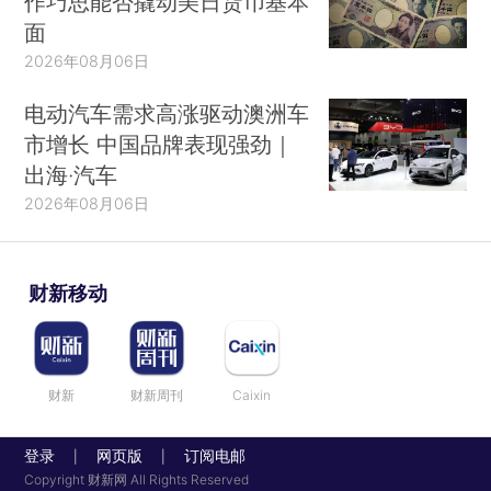
作巧思能否撬动美日货币基本
面
2026年08月06日
电动汽车需求高涨驱动澳洲车
市增长 中国品牌表现强劲｜
出海·汽车
2026年08月06日
财新移动
财新
财新周刊
Caixin
登录
网页版
订阅电邮
|
|
Copyright 财新网 All Rights Reserved