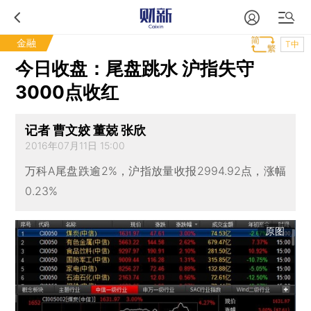
金融
T中
今日收盘：尾盘跳水 沪指失守
3000点收红
记者 曹文姣 董兢 张欣
2016年07月11日 15:00
万科A尾盘跌逾2%，沪指放量收报2994.92点，涨幅
0.23%
原图