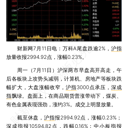
财新网7月11日电：万科A尾盘跌逾2%，
沪指
放量收报2994.92点，涨幅0.23%。
周一（7月11日）沪深两市早盘高开高走，午
后各板块上攻势头减弱，计算机、房地产等板块跌
幅扩大，大盘涨幅收窄，
沪指
3000点承压，
深成
指
飘绿。盘面上，在商品期货普涨带动下，煤炭、
有色金属表现强劲，涨约3%。成交上明显放量。
截至休盘，
沪指
报2994.92点，涨幅0.23%；
深成指
报10594.82点，跌幅0.16%；
中小板指
报