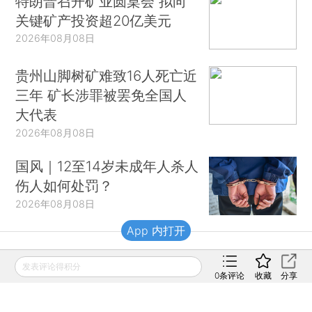
特朗普召开矿业圆桌会 拟向
关键矿产投资超20亿美元
2026年08月08日
贵州山脚树矿难致16人死亡近
三年 矿长涉罪被罢免全国人
大代表
2026年08月08日
国风｜12至14岁未成年人杀人
伤人如何处罚？
2026年08月08日
App 内打开
财新移动
发表评论得积分
0
条评论
收藏
分享