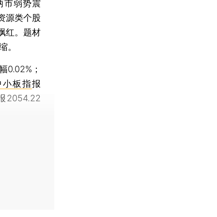
两市弱势震
资源类个股
飘红。题材
缩。
幅0.02%；
中小板指
报
报2054.22