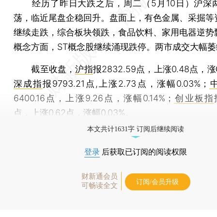
经历了昨日大跌之后，周二（5月10日）沪深
荡，临近尾盘企稳回升。盘面上，有色金属、采掘等
继续走跌，综合板块领跌，食品饮料、家用电器逆势
概念方面，ST概念股继续涌现跌停。两市成交大幅萎
截至收盘，
沪指
报2832.59点，上涨0.48点，涨
深成指
报9793.21点,上涨2.73点，涨幅0.03%；
6400.16点，上涨9.26点，涨幅0.14%；
创业板指
点，上涨0.62点，涨幅0.03%。
本文共计1631字 订阅后继续阅读
登录
后获取已订阅的阅读权限
财新通会员
订阅/会员升级
可畅读全文