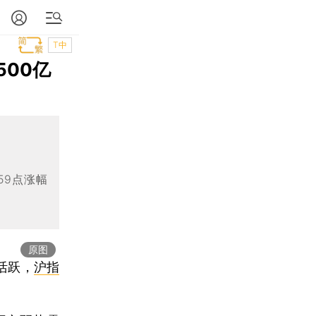
T中
500亿
59点涨幅
原图
活跃，
沪指