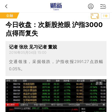
金融
T中
今日收盘：次新股抢眼 沪指3000
点得而复失
记者 张欣 见习记者 董兢
2016年05月04日 15:00
交通领涨，采掘领跌，沪指收报2991.27点跌幅
0.05%。
原图