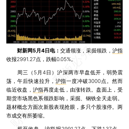
财新网5月4日电：
交通领涨，采掘领跌，
沪指
收报2991.27点，跌幅0.05%。
周三（5月4日）沪深两市早盘低开，弱势震
荡，午后快速拉升，
沪指
一度冲破3000点。然而
临近收盘，
沪指
再度走低，由涨转跌。盘面上，受
期货市场黑色系领跌影响，采掘、钢铁全天走弱。
题材概念方面次新股表现抢眼，多只个股涨停。两
市成交有所萎缩。
截至收盘，
沪指
报2991.27点，下跌1.37点，