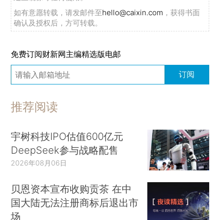
如有意愿转载，请发邮件至
hello@caixin.com
，获得书面
确认及授权后，方可转载。
免费订阅财新网主编精选版电邮
订阅
推荐阅读
宇树科技IPO估值600亿元
DeepSeek参与战略配售
2026年08月06日
贝恩资本宣布收购贡茶 在中
国大陆无法注册商标后退出市
场