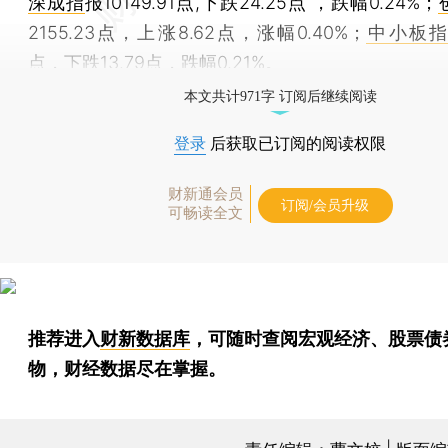
深成指
报10149.91点,下跌24.25点 ，跌幅0.24%；
2155.23点，上涨8.62点，涨幅0.40%；
中小板
点，下跌13.79点，跌幅0.21%。
本文共计971字 订阅后继续阅读
登录
后获取已订阅的阅读权限
财新通会员
订阅/会员升级
可畅读全文
推荐进入
财新数据库
，可随时查阅宏观经济、股票债
物，财经数据尽在掌握。