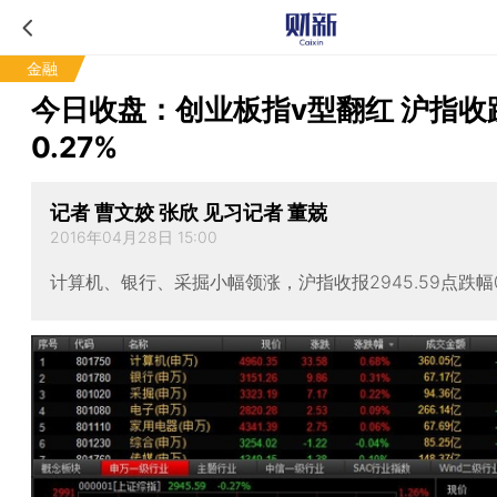
金融
今日收盘：创业板指v型翻红 沪指收
0.27%
记者 曹文姣 张欣 见习记者 董兢
2016年04月28日 15:00
计算机、银行、采掘小幅领涨，沪指收报2945.59点跌幅0