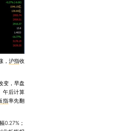
涨，
沪指
收
改变，早盘
。午后计算
板指
率先翻
幅0.27%；