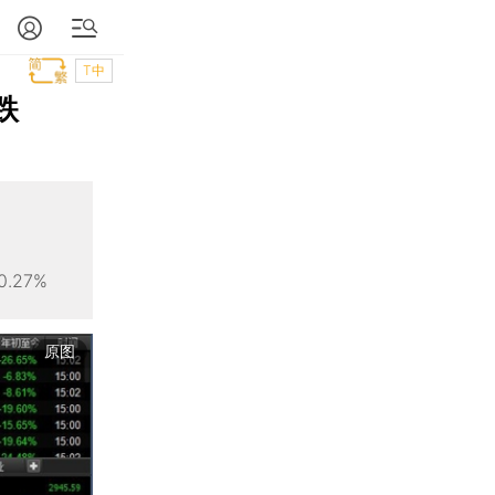
T中
跌
.27%
原图