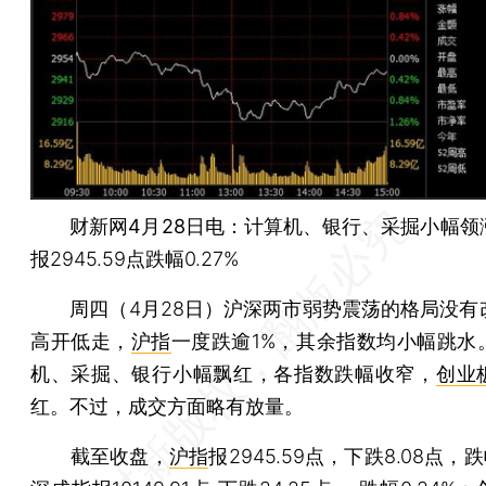
财新网4月28日电：
计算机、银行、采掘小幅领
报2945.59点跌幅0.27%
周四（4月28日）沪深两市弱势震荡的格局没有
高开低走，
沪指
一度跌逾1%，其余指数均小幅跳水
机、采掘、银行小幅飘红，各指数跌幅收窄，
创业
红。不过，成交方面略有放量。
截至收盘，
沪指
报2945.59点，下跌8.08点，跌