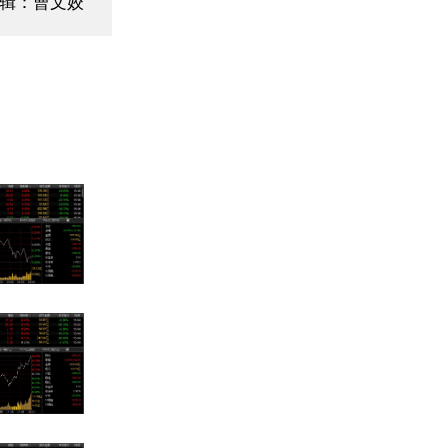
编辑：曹文姣