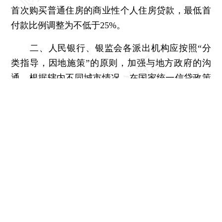
首次购买普通住房的商业性个人住房贷款，最低首
付款比例调整为不低于25%。
二、人民银行、银监会各派出机构应按照“分
类指导，因地施策”的原则，加强与地方政府的沟
通，根据辖内不同城市情况，在国家统一信贷政策
的基础上，指导各省级市场利率定价自律机制结合
当地实际情况自主确定辖内商业性个人住房贷款的
最低首付款比例。
本文共计418字 订阅后继续阅读
登录
后获取已订阅的阅读权限
财新通会员
订阅/会员升级
可畅读全文