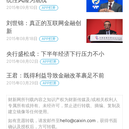
2015年09月10日
APP打开
刘世锦：真正的互联网金融创
新
2015年08月18日
APP打开
央行盛松成：下半年经济下行压力不小
2015年08月02日
APP打开
王君：既得利益导致金融改革裹足不前
2015年03月29日
APP打开
财新网所刊载内容之知识产权为财新传媒及/或相关权利人
专属所有或持有。未经许可，禁止进行转载、摘编、复制及
建立镜像等任何使用。
如有意愿转载，请发邮件至
hello@caixin.com
，获得书面
确认及授权后，方可转载。