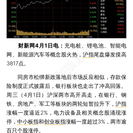
财新网4月1日电：
充电桩、锂电池、智能电
网、新能源汽车等概念股火热，
沪指
尾盘爆发摸高
3817点。
同房市松绑新政落地后市场反应相似，存款保
险制度正式披露后，银行板块也走出了冲高回落。
周三（4月1日）沪深两市高开高走，在银行、钢
铁、房地产、军工等板块的两轮短暂拉升下，
沪指
涨幅一度逼近2%，电力设备及相关概念股涌现涨
停，
中小板指
和
创业板指
涨幅一度超过3%，两市逾
百只个股涨停。