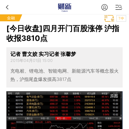
金融
T中
[今日收盘]四月开门百股涨停 沪指
收报3810点
记者 曹文姣 实习记者 张馨梦
2015年04月01日 15:00
充电桩、锂电池、智能电网、新能源汽车等概念股火
热，沪指尾盘爆发摸高3817点
原图