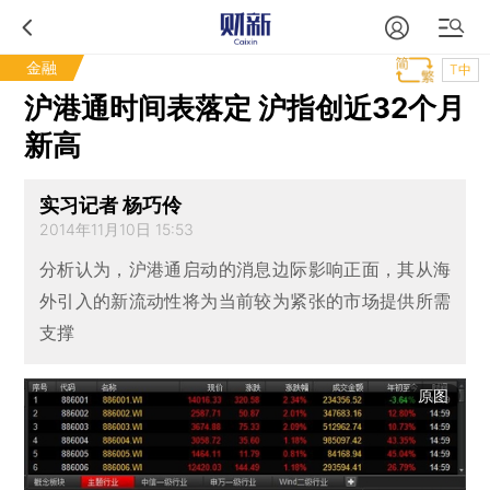
金融
T中
沪港通时间表落定 沪指创近32个月
新高
实习记者 杨巧伶
2014年11月10日 15:53
分析认为，沪港通启动的消息边际影响正面，其从海
外引入的新流动性将为当前较为紧张的市场提供所需
支撑
原图