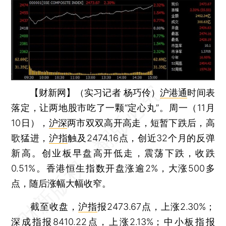
【财新网】（实习记者 杨巧伶）
沪港通
时间表
落定，让两地股市吃了一颗“定心丸”。周一（11月
10日），
沪深
两市双双高开高走，短暂下跌后，高
歌猛进，
沪指
触及2474.16点，创近32个月的反弹
新高。创业板早盘高开低走，震荡下跌，收跌
0.51%。香港恒生指数开盘涨逾2%，大涨500多
点，随后涨幅大幅收窄。
截至收盘，
沪指
报2473.67点，上涨2.30%；
深成指
报8410.22点，上涨2.13%；
中小板指
报