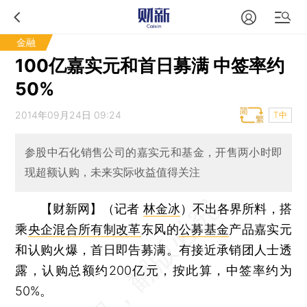
金融
100亿嘉实元和首日募满 中签率约
50%
2014年09月24日 09:24
T中
参股中石化销售公司的嘉实元和基金，开售两小时即
现超额认购，未来实际收益值得关注
【财新网】（记者
林金冰
）
不出各界所料，搭
乘
央企混合所有制改革
东风的
公募基金
产品嘉实元
和认购火爆，首日即告募满。有接近承销团人士透
露，认购总额约200亿元，按此算，中签率约为
50%。