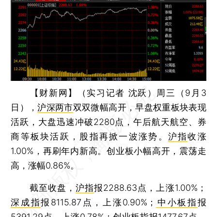
【财新网】（实习记者 沈跃）
周三（9月3
日），
沪深两市
双双微幅高开，早盘权重板块表现
活跃，大盘迅速冲破2280点，午后航天航空、券
商等板块活跃，股指再掀一波涨势。
沪指
收涨
1.00%，再刷年内新高。创业板小幅高开，震荡走
高，涨幅0.86%。
截至收盘，
沪指
报2288.63点，上涨1.00%；
深成指
报8115.87点，上涨0.90%；
中小板指
报
5391.29点，上涨0.78%；
创业板指
报1477.67点，