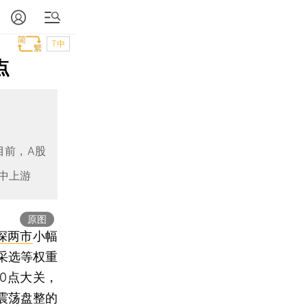
T中
点
目前，A股
中上游
原图
深两市
小幅
采选等权重
0点大关，
震荡盘整的