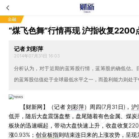
金融
“煤飞色舞”行情再现 沪指收复2200
记者 刘彩萍
2014年07月31日 16:03
分析认为，对于近期的蓝筹股行情，蓝筹股的确低估。
的蓝筹股估值处于全球最低水平之一，而盈利能力则处于
【财新网】（记者
刘彩萍
）
周四(7月31日)，
沪
低开，随后大盘震荡盘整，盘尾随着有色金属、煤炭
板块的迅速崛起，带动大盘快速上升，收盘收复220
涨0.93%；
创业板指
则结束连日来的上涨攻势，呈现