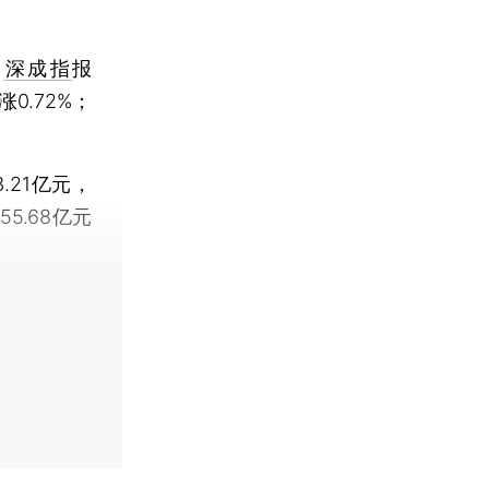
；
深成指
报
涨0.72%；
.21亿元，
5.68亿元