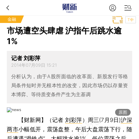
金融
T中
市场遭空头肆虐 沪指午后跳水逾
1%
记者 刘彩萍
2014年07月09日 15:21
分析认为，由于A股所面临的改革面、新股发行等格
局条件短时并无根本性的改变，因此市场仍以存量资
本博弈、等待质变条件产生为主基调
原图
【财新网】（记者
刘彩萍
）
周三(7月9日)
沪深
两市
小幅低开，震荡盘整，午后大盘震荡下行，随
后遭遇“滑铁卢”，大幅跳水逾1%，低位震荡之后，