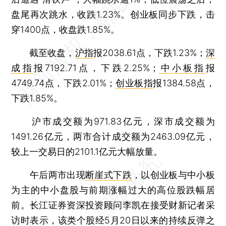
盘尾再次跳水，收跌1.23%。创业板同步下跌，击
穿1400点，收盘跌1.85%。
截至收盘，
沪指
报2038.61点，下跌1.23%；
深
成指
报7192.71点，下跌2.25%；
中小板指
报
4749.74点，下跌2.01%；
创业板指
报1384.58点，
下跌1.85%。
沪市成交额为971.83亿元，深市成交额为
1491.26亿元，两市合计成交额为2463.09亿元，
较上一交易日的2101.1亿元大幅放量。
午后两市出现
断崖式下跌
，以创业板与中小板
为主的中小盘股与前期涨幅过大的高位股跌幅居
前。长江证券资深投资顾问李凯在接受财新记者采
访时表示，该类个股经5月20日以来的持续反弹之