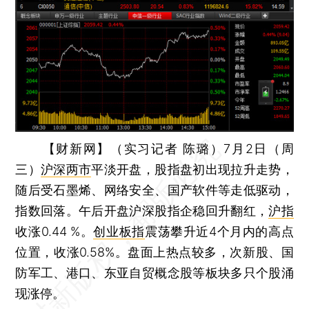
【财新网】（实习记者 陈璐）
7月2日（周
三）
沪深两市
平淡开盘，股指盘初出现拉升走势，
随后受石墨烯、网络安全、国产软件等走低驱动，
指数回落。午后开盘沪深股指企稳回升翻红，
沪指
收涨0.44 %。
创业板指
震荡攀升近4个月内的高点
位置，收涨0.58%。盘面上热点较多，次新股、国
防军工、港口、东亚自贸概念股等板块多只个股涌
现涨停。