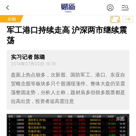
金融
T中
军工港口持续走高 沪深两市继续震
荡
实习记者 陈璐
2014年07月02日 16:19
盘面上热点较多，次新股、国防军工、港口、东亚自
贸概念股等板块多只个股涌现涨停。整体大盘仍呈震
荡整固走势，分析人士称，题材虽多但很多股票都是
拉高出货，投资者追高需注意
原图