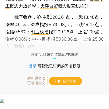
工
概念大放异彩，
天津自贸
概念股直线拉升。
截至收盘，
沪指
报2206.61点，上涨13.48点，
涨幅0.61%；
深成指
报8510.68点，下跌49.47点，
涨幅0.58%；
创业板指
报1299.26点，上涨1.09点，
涨幅0.08%；
中小板指
报5036.88点，上涨25.38
点，涨幅0.51%。
本文共计890字 订阅后继续阅读
登录
后获取已订阅的阅读权限
财新通会员
订阅/会员升级
可畅读全文